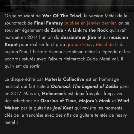
On se souvient de
War Of The Triad
, la version Métal de la
soundtrack de
Final Fantasy
publiée en janvier dernier
, on se
souvient également de
Zelda - A Link to the Rock
qui avait
marqué en 2014 l'union du
dessinateur Jibé
et du
musicien
Kopat
pour réaliser le clip du
groupe Heavy Metal de Link
...
aujourd'hui, l'histoire d'amour continue entre la légende et les
accords saturés avec l'album Helmarock Zelda Metal vol. II
qui vient de sortir
Le disque édité par
Materia Collective
est un hommage
musical qui fait suite à
Octorock The Legend of Zelda
paru
en 2017. Mais ici,
Helmarock
est deux fois plus long avec
des sélections de
Ocarina of Time
,
Majora's Mask
et
Wind
Waker
par le guitariste
Joel Kent
qui revisite les moments
clés de la franchise avec des riffs de guitare teintés de heavy
metal :