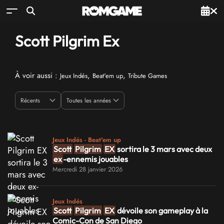
Scott Pilgrim Ex
À voir aussi :
,
,
Jeux Indés
Beat'em up
Tribute Games
Jeux Indés - Beat'em up
Scott
Pilgrim
EX
sortira le 3 mars avec deux
ex
-ennemis jouables
Mercredi 28 janvier 2026
Jeux Indés
Scott
Pilgrim
EX
dévoile son gameplay à la
Comic-Con de San Diego