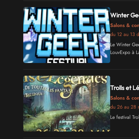
Winter Ge
Salons & co
du 12 au 13 
Le Winter Gee
LouvExpo à L
Trolls et 
Salons & co
du 26 au 28 
Le festival T