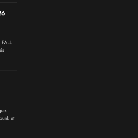
26
. FALL
és
que.
punk et