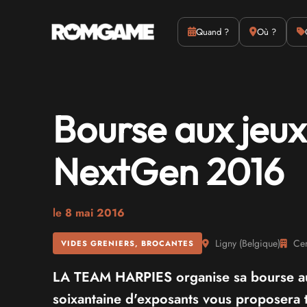
Actus
Culture
Quand ?
Où ?
Bourse aux jeux
NextGen 2016
le
8 mai 2016
Ligny
(
Belgique
)
Cent
VIDES GRENIERS, BROCANTES
LA TEAM HARPIES organise sa bourse aux
soixantaine d'exposants vous proposera 