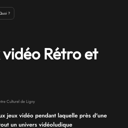
Emulation
Jeux Indés
Materiel
Medias
Modding
Remake
Quoi ?
 vidéo Rétro et
re Culturel de Ligny
 jeux vidéo pendant laquelle près d'une
tout un univers vidéoludique