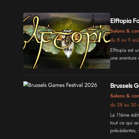
Elftopia F
Salons & co
du 8 au 9 ao
Elftopia est 
une aventure e
Brussels 
Salons & co
du 28 au 30 
La 11ème édit
tout ce qui s
précédentes, v
éditeurs favor