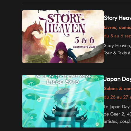
accès libre !
Story Hea
Livres, comi
du 5 au 6 se
Story Heaven, 
Tour & Taxis 
Japan Day
Salons & co
du 26 au 27 
Le Japan Day 
de Geer 2, 40
artistes, cosp