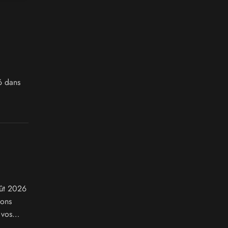
6 dans
oût 2026
ions
 vos
 en