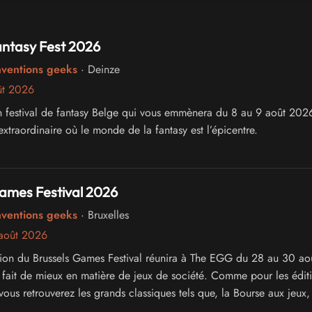
antasy Fest 2026
nventions geeks
· Deinze
ût 2026
un festival de fantasy Belge qui vous emmènera du 8 au 9 août 202
xtraordinaire où le monde de la fantasy est l’épicentre.
Games Festival 2026
nventions geeks
· Bruxelles
août 2026
ion du Brussels Games Festival réunira à The EGG du 28 au 30 a
e fait de mieux en matière de jeux de société. Comme pour les édit
ous retrouverez les grands classiques tels que, la Bourse aux jeux,
is, des boutiques, la nocturne et bien entendu des dizaines de jeux