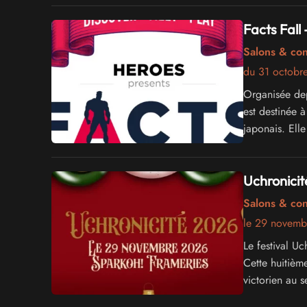
Facts Fall
Salons & co
du 31 octobr
Organisée de
est destinée à
japonais. Ell
Uchronici
Salons & co
le 29 novemb
Le festival U
Cette huitièm
victorien au 