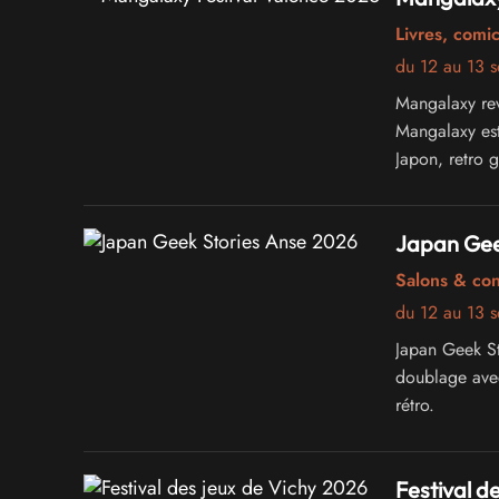
Livres, comi
du 12 au 13 
Mangalaxy rev
Mangalaxy est
Japon, retro 
Japan Gee
Salons & co
du 12 au 13 
Japan Geek St
doublage avec
rétro.
Festival d