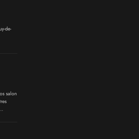
uy-de-
os salon
tres
en prime,