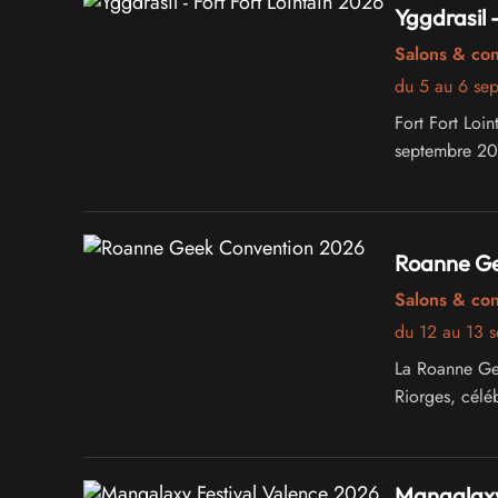
Yggdrasil 
Salons & co
du 5 au 6 se
Fort Fort Loin
septembre 202
Roanne Ge
Salons & co
du 12 au 13 
La Roanne Ge
Riorges, célé
Mangalaxy