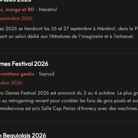
cs, manga et BD
· Ménétrol
septembre 2026
les 2026 se tiendront les 26 et 27 septembre à Ménétrol, dans le P
t un salon dédié aux littératures de l'imaginaire et à l'artisanat.
mes Festival 2026
nventions geeks
· Seynod
tobre 2026
ro Games Festival 2026 est annoncé du 3 au 4 octobre. Le plus gr
é au retrogaming revient pour combler les fans de gros pixels et au
Le rendez-vous est pris Salle Cap Periaz d'Annecy avec des machines
 bornes, du cosplay, bref, de la pure détente vidéo ludique, avec 
 invités !
 Beaujolais 2026