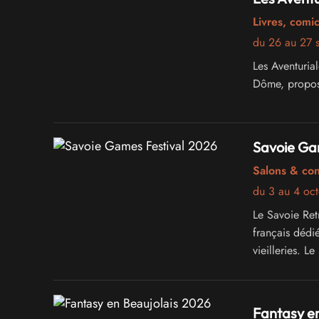
Livres, comi
du 26 au 27 
Les Aventuria
Dôme, proposan
Savoie Ga
Salons & co
du 3 au 4 oc
Le Savoie Ret
français dédi
vieilleries. 
jouables, des
de magnifiques
Fantasy en