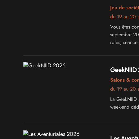
Jeu de sociét
du 19 au 20 
Vous êtes conv
septembre 202
rôles, séance
ludiques... L
GeekNIID
Salons & co
du 19 au 20 
La GeekNIID 2
week-end dédi
Les Aventu