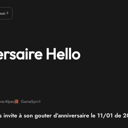
Emulation
Jeux Indés
Materiel
Medias
Modding
Remake
uoi ?
rsaire Hello
ne-Alpes
)
GameSpirit
s invite à son gouter d’anniversaire le 11/01 de 