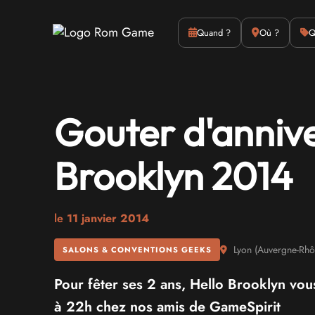
Actus
Culture
Quand ?
Où ?
Q
Gouter d'annive
Brooklyn 2014
le
11 janvier 2014
Lyon
(
Auvergne-Rhô
SALONS & CONVENTIONS GEEKS
Pour fêter ses 2 ans, Hello Brooklyn vou
à 22h chez nos amis de GameSpirit