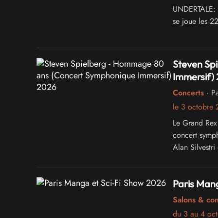
UNDERTALE: Th
se joue les 2
Steven Sp
Immersif)
Concerts
· Pa
le 3 octobre
Le Grand Rex 
concert symph
Alan Silvestr
du réalisateur
Paris Mang
Salons & co
du 3 au 4 oc