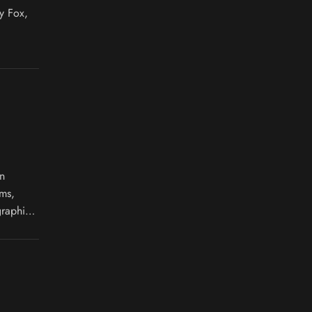
y Fox,
n
ms,
graphie