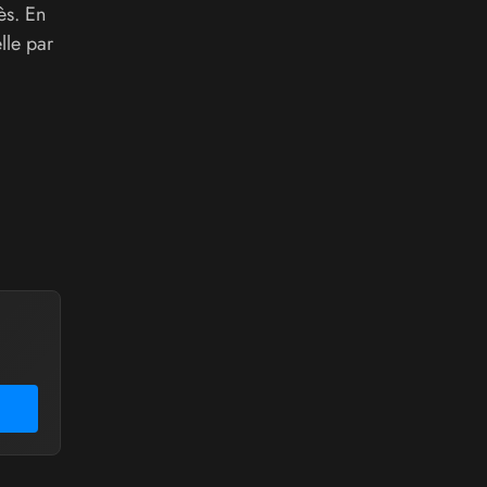
ès. En
lle par