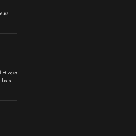
leurs
 et vous
, bara,