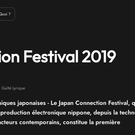
Emulation
Jeux Indés
Materiel
Medias
Modding
Remake
Quoi ?
on Festival 2019
Gaîté Lyrique
iques japonaises - Le Japan Connection Festival, q
a production électronique nippone, depuis la techn
 acteurs contemporains, constitue la première