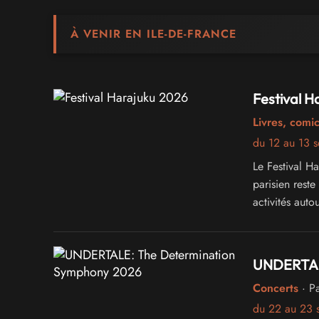
À VENIR EN ILE-DE-FRANCE
Festival H
Livres, comi
du 12 au 13 
Le Festival H
parisien reste
activités aut
détendue.
UNDERTAL
Concerts
· Pa
du 22 au 23 