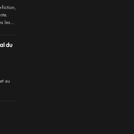
fiction,
nte.
s les
omics,
al du
et au