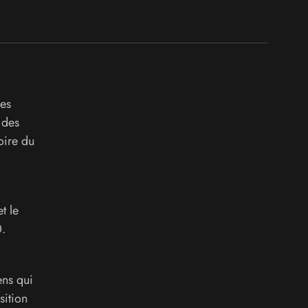
́es
 des
oire du
t le
0.
ens qui
sition