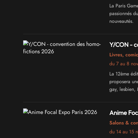
La Paris Gam
passionnés du 
nouveautés.
Y/CON - c
Livres, comi
du 7 au 8 no
La 12ème édi
proposera une
gay, lesbien,
Anime Foc
Salons & co
du 14 au 15 