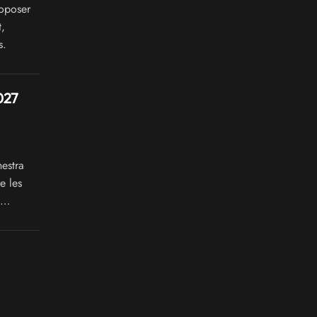
oposer
,
s.
027
estra
e les