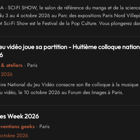
 SCI-FI SHOW, le salon de référence du manga et de la science-
du 3 au 4 octobre 2026 au Parc des expositions Paris Nord Villepi
t Sci-Fi Show est le Festival de la Pop Culture. Vous plongerez dan
ivers du Manga, du Cinéma, de la Série Télé, de l'Animation, du C
et de la culture Web
eu vidéo joue sa partition - Huitième colloque nation
6
& ateliers
· Paris
e 2026
ire National du Jeu Vidéo consacre son 8e colloque à la musique 
eu vidéo, le 10 octobre 2026 au Forum des Images à Paris.
es Week 2026
nventions geeks
· Paris
octobre 2026