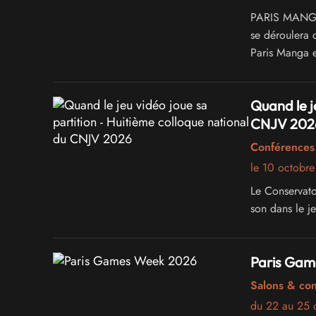
PARIS MANGA -
se déroulera 
Paris Manga e
différents un
du Jeu Vidéo 
Quand le j
CNJV 202
Conférences 
le 10 octobr
Le Conservato
son dans le j
Paris Gam
Salons & co
du 22 au 25 