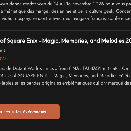
vous donne rendez-vous du 14 au 15 novembre 2026 pour vous pr
la thématique des manga, des anime et de la culture geek. Concert
u vidéo, cosplay, rencontre avec des mangaka français, conférence
of Square Enix - Magic, Memories, and Melodies 2
ris
2027
eurs de Distant Worlds : music from FINAL FANTASY et NieR : Orch
 Music of SQUARE ENIX – Magic, Memories, and Melodies célèbr
iables et les bandes originales emblématiques qui ont marqué des
 récits et d’aventures dans les jeux vidéo.
→
 : tous les événements