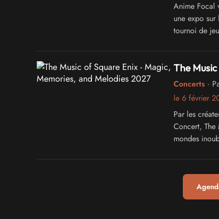
Anime Focal 
une expo sur 
tournoi de je
The Music 
Concerts
· Pa
le 6 février 
Par les créat
Concert, The
mondes inoubl
générations de
Agenda