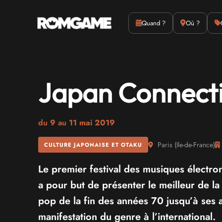
Actus
Culture
Quand ?
Où ?
Japan Connecti
du
9
au
11 mai 2019
Paris
(
Ile-de-France
)
CULTURE JAPONAISE ET OTAKU
Le premier festival des musiques électron
a pour but de présenter le meilleur de l
pop de la fin des années 70 jusqu’à ses
manifestation du genre à l’international.