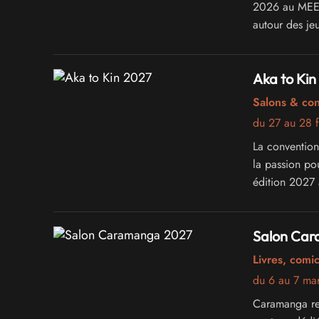
2026 au MEETT
autour des jeu
que de la cult
Aka to Kin
Salons & co
du 27 au 28 f
La convention
la passion po
édition 2027 
Salon Ca
Livres, comi
du 6 au 7 ma
Caramanga re