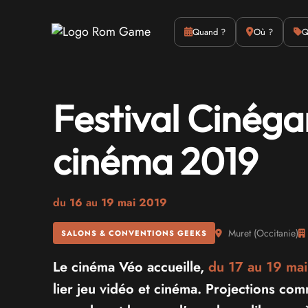
Actus
Culture
Quand ?
Où ?
Q
Festival Cinéga
cinéma 2019
du
16
au
19 mai 2019
Muret
(
Occitanie
)
SALONS & CONVENTIONS GEEKS
Le cinéma Véo accueille,
du 17 au
19 ma
lier jeu vidéo et cinéma. Projections com