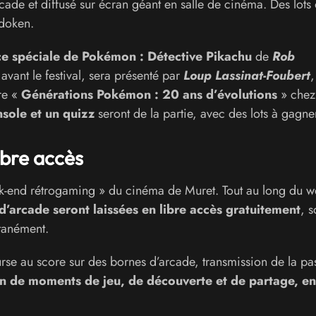
rcade et diffusé sur écran géant en salle de cinéma. Des lots 
adoken.
e spéciale de Pokémon : Détective Pikachu
de
Rob
 avant le festival, sera présenté par
Loup Lassinat-Foubert
,
vre «
Générations Pokémon : 20 ans d’évolutions
» chez
sole et un quizz
seront de la partie, avec des lots à gagne
ibre accès
k-end rétrogaming » du cinéma de Muret. Tout au long du w
d’arcade seront laissées en libre accès gratuitement
, s
tanément.
se au score sur des bornes d’arcade, transmission de la pa
on de moments de jeu, de découverte et de partage, en