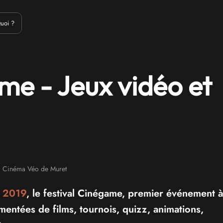
Emulation
Jeux Indés
Materiel
Medias
Modding
Remake
uoi ?
me - Jeux vidéo et
Cinéma Véo de Muret
i 2019
, le festival Cinégame, premier événement 
mentées de films, tournois, quizz, animations,