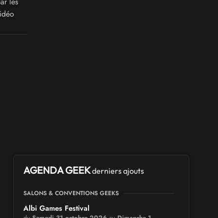
ar les
vidéo
AGENDA GEEK
derniers ajouts
SALONS & CONVENTIONS GEEKS
Albi Games Festival
du
Samedi 31 octobre 2026
au
Dimanche 1