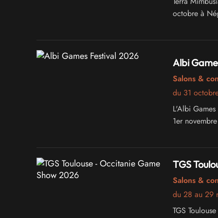
Terra Mimbusi
octobre à Nég
Albi Games
Salons & co
du 31 octobr
L'Albi Games F
1er novembre 
TGS Toulo
Salons & co
du 28 au 29
TGS Toulouse