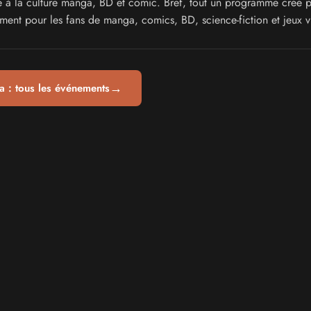
 à la culture manga, BD et comic. Bref, tout un programme créé p
ement pour les fans de manga, comics, BD, science-fiction et jeux 
→
 : tous les événements