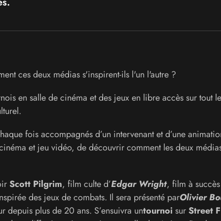
ès.
nt ces deux médias s'inspirent-ils l'un l'autre ?
is en salle de cinéma et des jeux en libre accès sur tout l
turel.
 chaque fois accompagnés d’un intervenant et d’une animatio
e cinéma et jeu vidéo, de découvrir comment les deux média
ir
Scott Pilgrim
, film culte d’
Edgar Wright
, film à succè
spirée des jeux de combats. Il sera présenté par
Olivier B
ur depuis plus de 20 ans. S’ensuivra un
tournoi
sur
Street F