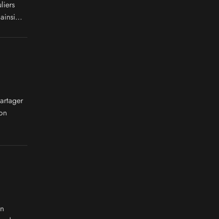
liers
ainsi
artager
on
on