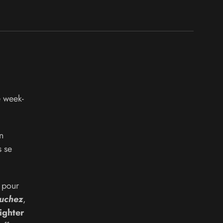
e week-
n
s se
s pour
ouchez
,
ighter