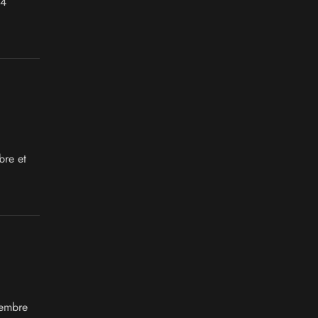
 4
bre et
vembre