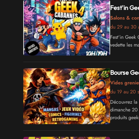
Fest'in G
Salons & co
du 29 au 30 
Fest'in Geek
vedette les ma
Bourse Ge
Vides grenie
du 19 au 20 
Découvrez la 
dimanche 20 
produits geek