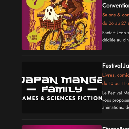
Conventio
Salons & co
du 26 au 27 
Fantastikcon 
dédiée au cin
Festival 
Livres, comi
du 10 au 11 
Le Festival M
vous proposer
animations, de
dédicaces.