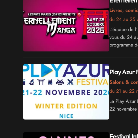
Eternelle
Livres, comi
du 24 au 25 
L'équipe de l
vous du 24 au
programme déd
Play Azur 
Salons & co
du 21 au 22
Le Play Azur F
22 novembre 2
Festival I