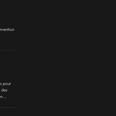
nvention
s pour
 des
en