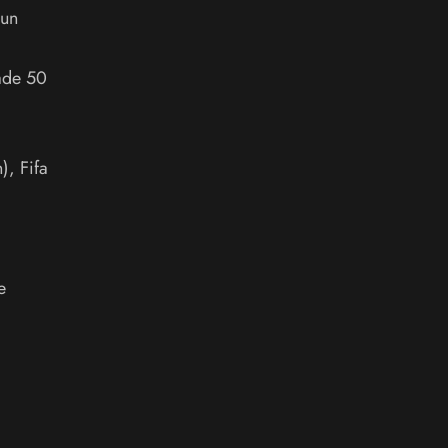
 un
ade 50
), Fifa
e