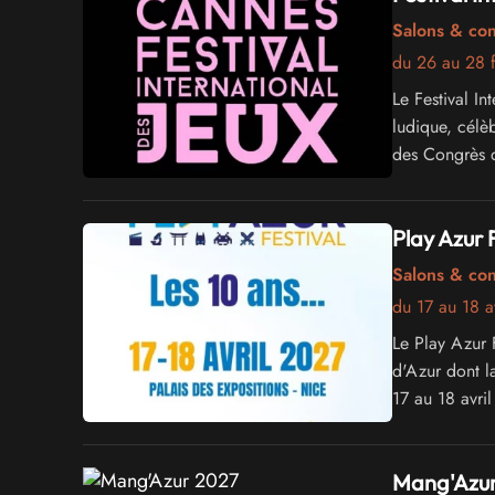
Salons & co
du 26 au 28 f
Le Festival In
ludique, célè
des Congrès 
Play Azur 
Salons & co
du 17 au 18 a
Le Play Azur F
d'Azur dont l
17 au 18 avril
Mang'Azur