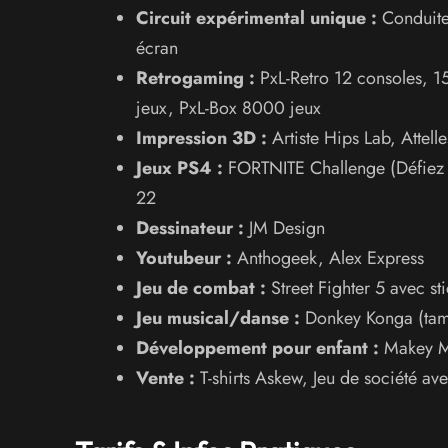
Circuit expérimental unique :
Conduite 
écran
Retrogaming :
PxL-Retro 12 consoles, 
jeux, PxL-Box 8000 jeux
Impression 3D :
Artiste Hips Lab, Attell
Jeux PS4 :
FORTNITE Challenge (Défiez v
22
Dessinateur :
JM Design
Youtubeur :
Anthogeek, Alex Express
Jeu de combat :
Street Fighter 5 avec st
Jeu musical/danse :
Donkey Konga (tam
Développement pour enfant :
Makey Ma
Vente :
T-shirts Askew, Jeu de société a