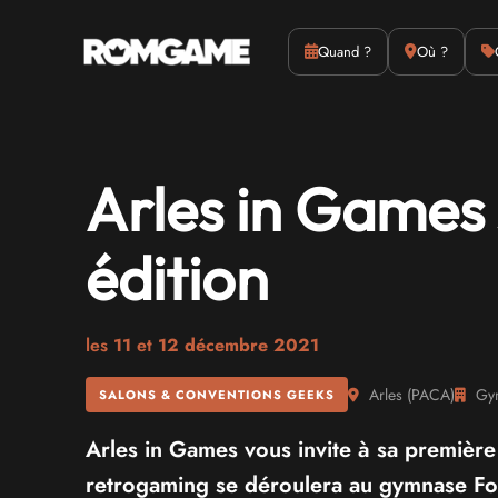
Actus
Culture
Quand ?
Où ?
Arles in Games
édition
les
11
et
12 décembre 2021
Arles
(
PACA
)
Gym
SALONS & CONVENTIONS GEEKS
Arles in Games vous invite à sa première
retrogaming se déroulera au gymnase F