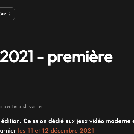
Emulation
Jeux Indés
Materiel
Medias
Modding
Remake
Quoi ?
 2021 - première
nase Fernand Fournier
 édition. Ce salon dédié aux jeux vidéo moderne 
ournier
les 11 et
12 décembre 2021