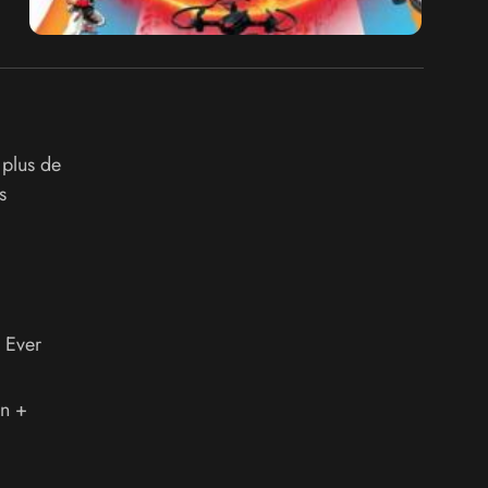
 plus de
s
 Ever
on +