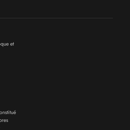
oque et
nstitué
bres