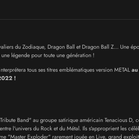
liers du Zodiaque, Dragon Ball et Dragon Ball Z... Une ép
 une légende pour toute une génération !
nterprétera tous ses titres emblématiques version METAL
au
2022 !
ibute Band" au groupe satirique américain Tenacious D, co
tre l'univers du Rock et du Métal. Ils s'approprient les célè
me "Master Exploder" rarement jouée en Live, grand exploit