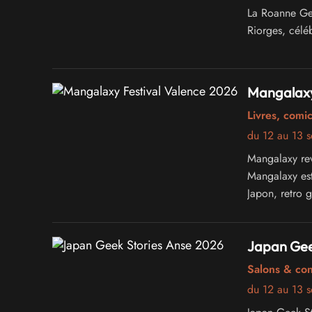
La Roanne Ge
Riorges, célé
Mangalaxy
Livres, comi
du 12 au 13 
Mangalaxy rev
Mangalaxy est
Japon, retro 
Japan Gee
Salons & co
du 12 au 13 