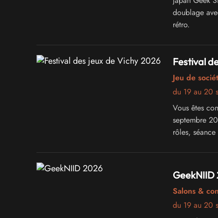
Japan Geek St
doublage avec
rétro.
Festival d
Jeu de sociét
du 19 au 20 
Vous êtes conv
septembre 202
rôles, séance
ludiques... L
GeekNIID
Salons & co
du 19 au 20 