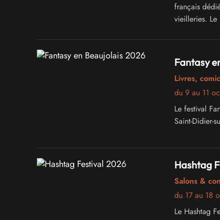
français dédi
vieilleries. 
jouables, des
de magnifiques
Fantasy en
Livres, comi
du 9 au 11 o
Le festival F
Saint-Didier-s
Hashtag F
Salons & co
du 17 au 18 
Le Hashtag Fe