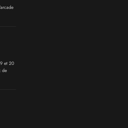
'arcade
19 et 20
x de