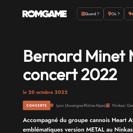
Actus
Culture
Quand ?
Où ?
Bernard Minet 
concert 2022
le
20 octobre 2022
Lyon
(
Auvergne-Rhône-Alpes
)
Ninkasi Ger
CONCERTS
Accompagné du groupe cannois Heart Atta
emblématiques version METAL au Ninkas