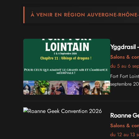
À VENIR EN RÉGION AUVERGNE-RHÔNE-
Yggdrasil 
Salons & co
du 5 au 6 se
Fort Fort Loin
septembre 202
Roanne Ge
Salons & co
du 12 au 13 