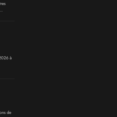
tres
en prime,
 2026 à
ions de