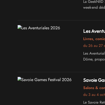
La GeekNIID 2
week-end dédi
Les Aventu
Livres, comi
du 26 au 27 
Les Aventuria
Dôme, proposan
Savoie Ga
Salons & co
du 3 au 4 oc
Le Savoie Ret