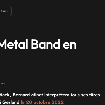
Emulation
Jeux Indés
Materiel
Medias
Modding
Remake
Quoi ?
Metal Band en
land
ck, Bernard Minet interprétera tous ses titres
i Gerland
le 20 octobre 2022