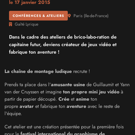
le
17 janvier 2015
Paris
(
Ile-de-France
)
CONFÉRENCES & ATELIERS
Gaîté Lyrique
Dans le cadre des ateliers de brico-labo-ration de
capitaine futur, deviens créateur de jeux vidéo et
fabrique ton aventure !
La chaîne de montage ludique
recrute !
Prends ta place dans l'
amusante usine
de Guillaumit et Yann
van der Cruyssen et imagine
ton propre mini jeu vidéo
à
partir de papier découpé.
Crée
et
anime
ton
propre
avatar
et fabrique ton
aventure
avec le reste de
l'équipe.
Cet atelier est une création présentée pour la première fois
pour le
festival international du graphisme de