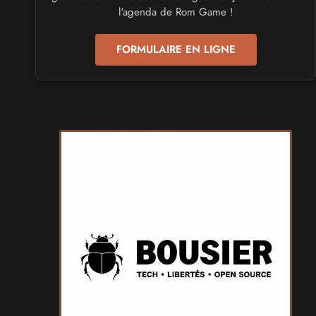
Mang'Azur 2027
l'agenda de Rom Game !
les 24 et 25 avril 2027 - à Toulon
FORMULAIRE EN LIGNE
SALONS & CONVENTIONS GEEKS
Play Azur Festival 2027
les 17 et 18 avril 2027 - à Nice
SALONS & CONVENTIONS GEEKS
Art To Play 2026
les 14 et 15 novembre 2026 - à Nantes
VIDES GRENIERS, BROCANTES
Broc'Land Geek Reims 2026
le 27 septembre 2026 - à Reims
CULTURE JAPONAISE ET OTAKU
MangAnime 2026
le 8 novembre 2026 - à Morcenx