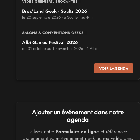
VIDES GRENIERS, BROCANTES
Broc'Land Geek - Soultz 2026
le 20 septembre 2026 - à Soultz-Haut-Rhin
SALONS & CONVENTIONS GEEKS
Albi Games Festival 2026
du 31 octobre au 1 novembre 2026 - à Albi
SALONS & CONVENTIONS GEEKS
VOIR L'AGENDA
Virtual Calais - salon du jeu vidéo et des loisirs
numériques 2026
les 3 et 4 octobre 2026 - à Calais
SALONS & CONVENTIONS GEEKS
Ajouter un événement dans notre
Trolls et Légendes 2027
du 26 au 28 mars 2027 - à Mons
agenda
Utilisez notre
Formulaire en ligne
et référencez
CULTURE JAPONAISE ET OTAKU
gratuitement votre événement geek ou jeu vidéo dans