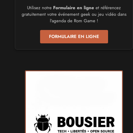
Utilisez notre
Formulaire en ligne
et référencez
CULTURE JAPONAISE ET OTAKU
gratuitement votre événement geek ou jeu vidéo dans
Mang'Azur 2027
l'agenda de Rom Game !
les 24 et 25 avril 2027 - à Toulon
FORMULAIRE EN LIGNE
SALONS & CONVENTIONS GEEKS
Play Azur Festival 2027
les 17 et 18 avril 2027 - à Nice
SALONS & CONVENTIONS GEEKS
Art To Play 2026
les 14 et 15 novembre 2026 - à Nantes
VIDES GRENIERS, BROCANTES
Broc'Land Geek Reims 2026
le 27 septembre 2026 - à Reims
CULTURE JAPONAISE ET OTAKU