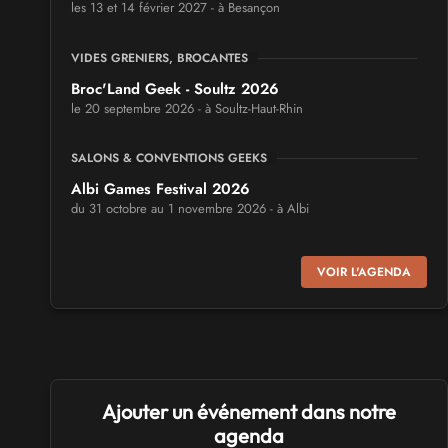
les 13 et 14 février 2027 - à Besançon
VIDES GRENIERS, BROCANTES
Broc'Land Geek - Soultz 2026
le 20 septembre 2026 - à Soultz-Haut-Rhin
SALONS & CONVENTIONS GEEKS
Albi Games Festival 2026
du 31 octobre au 1 novembre 2026 - à Albi
SALONS & CONVENTIONS GEEKS
VOIR L'AGENDA
Virtual Calais - salon du jeu vidéo et des loisirs
numériques 2026
les 3 et 4 octobre 2026 - à Calais
SALONS & CONVENTIONS GEEKS
Ajouter un événement dans notre
Trolls et Légendes 2027
du 26 au 28 mars 2027 - à Mons
agenda