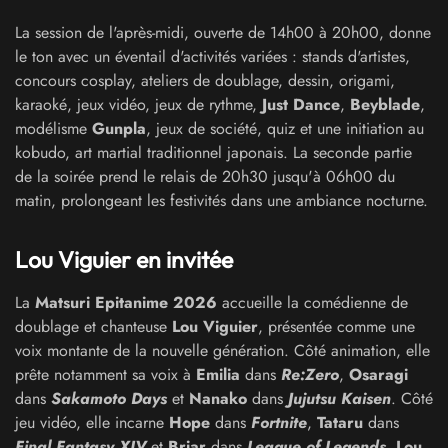
La session de l'après-midi, ouverte de 14h00 à 20h00, donne
le ton avec un éventail d'activités variées : stands d'artistes,
concours cosplay, ateliers de doublage, dessin, origami,
karaoké, jeux vidéo, jeux de rythme,
Just Dance
,
Beyblade
,
modélisme
Gunpla
, jeux de société, quiz et une initiation au
kobudo, art martial traditionnel japonais. La seconde partie
de la soirée prend le relais de 20h30 jusqu'à 06h00 du
matin, prolongeant les festivités dans une ambiance nocturne.
Lou Viguier en invitée
La
Matsuri Epitanime 2026
accueille la comédienne de
doublage et chanteuse
Lou Viguier
, présentée comme une
voix montante de la nouvelle génération. Côté animation, elle
prête notamment sa voix à
Emilia
dans
Re:Zero
,
Osaragi
dans
Sakamoto Days
et
Nanako
dans
Jujutsu Kaisen
. Côté
jeu vidéo, elle incarne
Hope
dans
Fortnite
,
Tataru
dans
Final Fantasy XIV
et
Briar
dans
League of Legends
.
Lou