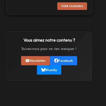
SALONS & CONVENTIONS GEEKS
VOIR L'AGENDA
Virtual Calais - salon du jeu vidéo et des
loisirs numériques 2026
les 3 et 4 octobre 2026 - à Calais
SALONS & CONVENTIONS GEEKS
Trolls et Légendes 2027
Vous aimez notre contenu ?
du 26 au 28 mars 2027 - à Mons
Suivez-nous pour ne rien manquer !
CULTURE JAPONAISE ET OTAKU
Newsletter
Facebook
Mang'Azur 2027
les 24 et 25 avril 2027 - à Toulon
Bluesky
SALONS & CONVENTIONS GEEKS
Play Azur Festival 2027
les 17 et 18 avril 2027 - à Nice
SALONS & CONVENTIONS GEEKS