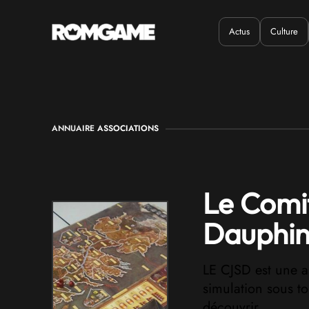
Actus
Culture
Quand ?
Où ?
ANNUAIRE
ASSOCIATIONS
Le Comit
Dauphin
LE CJSD est une a
simulation sous to
découvrir.