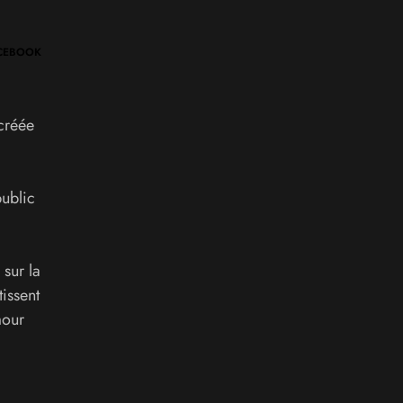
CEBOOK
créée
public
 sur la
issent
mour