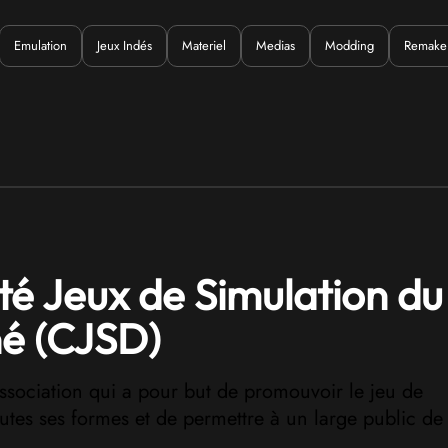
Emulation
Jeux Indés
Materiel
Medias
Modding
Remake
Quoi ?
é Jeux de Simulation du
é (CJSD)
ssociation qui a pour but de promouvoir le jeu de
utes ses formes et de permettre à un large public de 