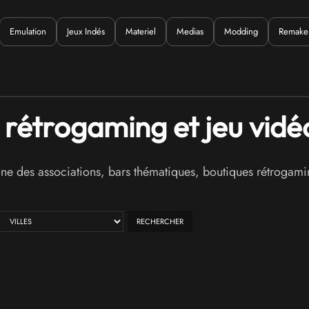
Emulation
Jeux Indés
Materiel
Medias
Modding
Remake
Quoi ?
x rétrogaming et jeu vid
des associations, bars thématiques, boutiques rétrogamin
RECHERCHER