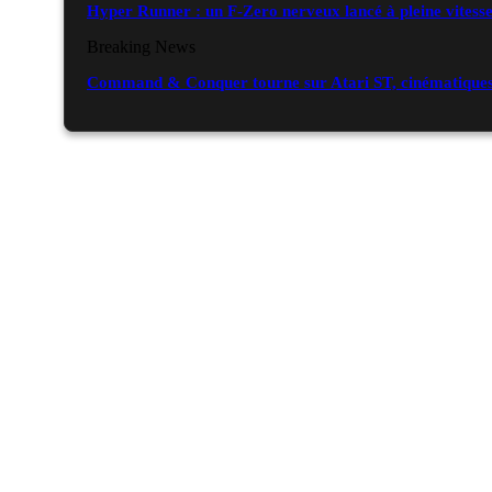
Hyper Runner : un F-Zero nerveux lancé à pleine vitess
Breaking News
Command & Conquer tourne sur Atari ST, cinématiques