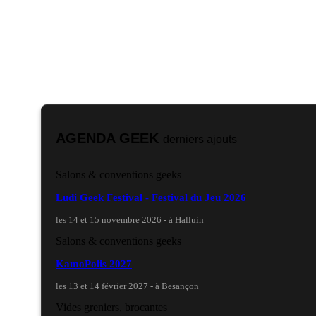
AGENDA GEEK
derniers ajouts
Salons & conventions geeks
Ludi Geek Festival - Festival du Jeu 2026
les 14 et 15 novembre 2026 - à Halluin
Salons & conventions geeks
KamoPolis 2027
les 13 et 14 février 2027 - à Besançon
Vides greniers, brocantes