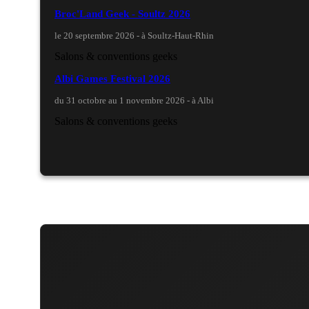
Broc'Land Geek - Soultz 2026
le 20 septembre 2026 - à Soultz-Haut-Rhin
Salons & conventions geeks
Albi Games Festival 2026
du 31 octobre au 1 novembre 2026 - à Albi
Salons & conventions geeks
Virtual Calais - salon du jeu vidéo et des loisirs numéri
les 3 et 4 octobre 2026 - à Calais
Salons & conventions geeks
Trolls et Légendes 2027
du 26 au 28 mars 2027 - à Mons
Culture Japonaise et Otaku
Mang'Azur 2027
les 24 et 25 avril 2027 - à Toulon