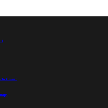
t
-click muet
 maps