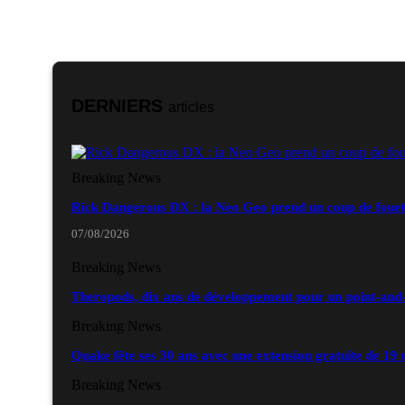
DERNIERS
articles
Breaking News
Rick Dangerous DX : la Neo Geo prend un coup de foue
07/08/2026
Breaking News
Theropods, dix ans de développement pour un point-and
Breaking News
Quake fête ses 30 ans avec une extension gratuite de 19
Breaking News