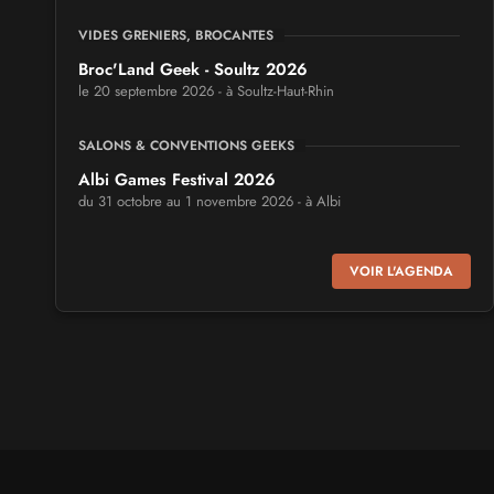
VIDES GRENIERS, BROCANTES
Broc'Land Geek - Soultz 2026
le 20 septembre 2026 - à Soultz-Haut-Rhin
SALONS & CONVENTIONS GEEKS
Albi Games Festival 2026
du 31 octobre au 1 novembre 2026 - à Albi
SALONS & CONVENTIONS GEEKS
VOIR L'AGENDA
Virtual Calais - salon du jeu vidéo et des loisirs
numériques 2026
les 3 et 4 octobre 2026 - à Calais
SALONS & CONVENTIONS GEEKS
Trolls et Légendes 2027
du 26 au 28 mars 2027 - à Mons