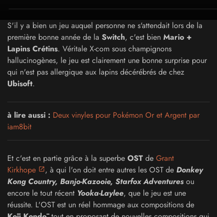
S'il y a bien un jeu auquel personne ne s'attendait lors de la
première bonne année de la
Switch
, c'est bien
Mario +
Lapins Crétins
. Véritale X-com sous champignons
hallucinogènes, le jeu est clairement une bonne surprise pour
qui n'est pas allergique aux lapins décérébrés de chez
Ubisoft
.
à lire aussi :
Deux vinyles pour Pokémon Or et Argent par
iam8bit
Et c'est en partie grâce à la superbe
OST
de
Grant
Kirkhope
, à qui l'on doit entre autres les OST de
Donkey
Kong Country, Banjo-Kazooie, Starfox Adventures
ou
encore le tout récent
Yooka-Laylee
, que le jeu est une
réussite. L'OST est un réel hommage aux compositions de
Kōji Kondō
, tout en proposant de nouvelles compositions qui