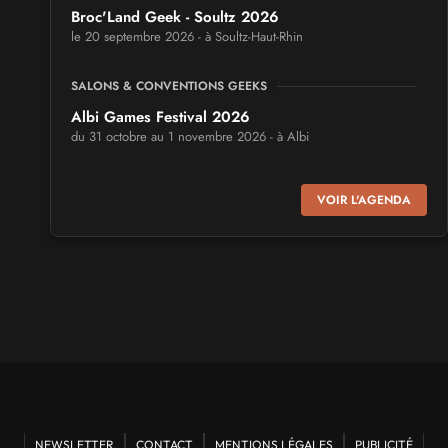
Broc'Land Geek - Soultz 2026
le 20 septembre 2026 - à Soultz-Haut-Rhin
SALONS & CONVENTIONS GEEKS
Albi Games Festival 2026
du 31 octobre au 1 novembre 2026 - à Albi
SALONS & CONVENTIONS GEEKS
VOIR L'AGENDA
Virtual Calais - salon du jeu vidéo et des loisirs
numériques 2026
les 3 et 4 octobre 2026 - à Calais
SALONS & CONVENTIONS GEEKS
Trolls et Légendes 2027
du 26 au 28 mars 2027 - à Mons
CULTURE JAPONAISE ET OTAKU
Mang'Azur 2027
NEWSLETTER
CONTACT
MENTIONS LÉGALES
PUBLICITÉ