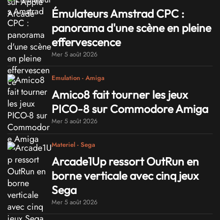
Émulateurs Amstrad CPC :
panorama d'une scène en pleine
effervescence
Mer 5 août 2026
Emulation - Amiga
Amico8 fait tourner les jeux
PICO-8 sur Commodore Amiga
Mer 5 août 2026
Materiel - Sega
Arcade1Up ressort OutRun en
borne verticale avec cinq jeux
Sega
Mer 5 août 2026