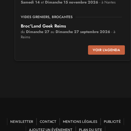
Samedi 14
et
Dimanche 15 novembre 2026
- à Nantes
VIDES GRENIERS, BROCANTES
Broc'Land Geek Reims
du
Dimanche 27
au
Dimanche 27 septembre 2026
- à
Reims
VOIR L'AGENDA
CULTURE JAPONAISE ET OTAKU
MangAnime
du
Dimanche 8
au
Dimanche 8 novembre 2026
- à
Morcenx
SALONS & CONVENTIONS GEEKS
Arcadia GeekFest
Samedi 17
et
Dimanche 18 octobre 2026
- à Arques
SALONS & CONVENTIONS GEEKS
NEWSLETTER
CONTACT
MENTIONS LÉGALES
PUBLICITÉ
Ponta Geek
Samedi 19
et
Dimanche 20 septembre 2026
- à Pontarlier
AJOUTEZ UN ÉVÉNEMENT
PLAN DU SITE