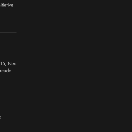
tiative
016, Neo
arcade
s