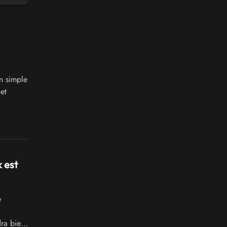
n simple
et
 est
e
ra bien