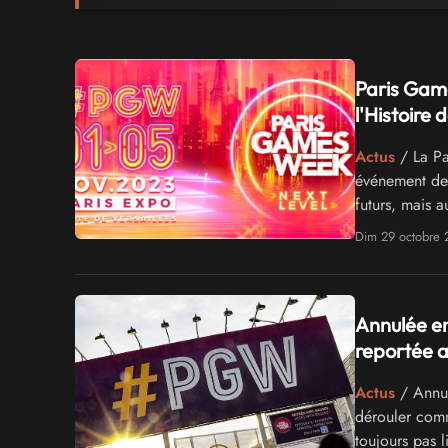
Paris Gam
l'Histoire 
Actus
/ La Pa
événement de j
futurs, mais 
Dim 29 octobre 
Annulée en
reportée 
Actus
/ Annul
dérouler com
toujours pas 