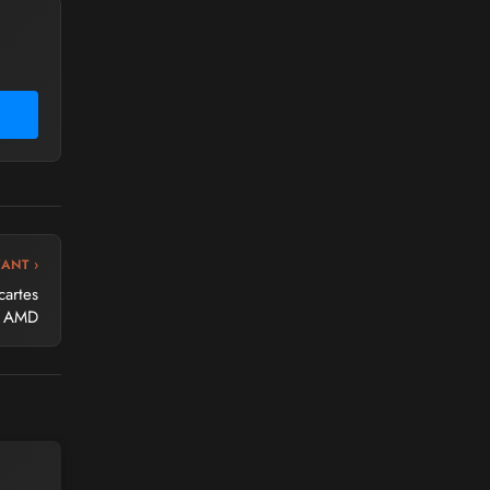
VANT ›
cartes
AMD