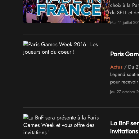
choix à la Pa
du SELL et d
Mar 11 juillet 20
Paris Game
Actus
/ Du 27
Legend soutien
pour recevoir
Jeu 27 octobre 
La BnF ser
invitations 