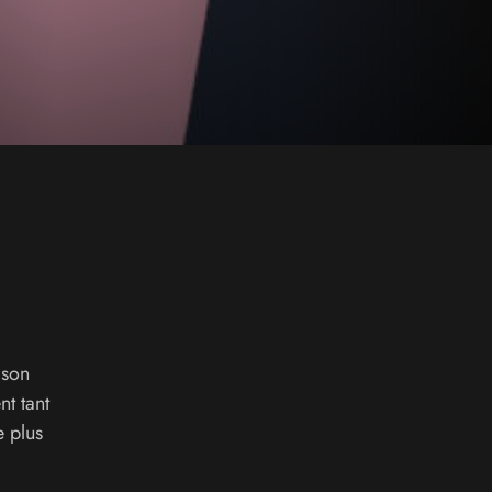
 son
nt tant
e plus