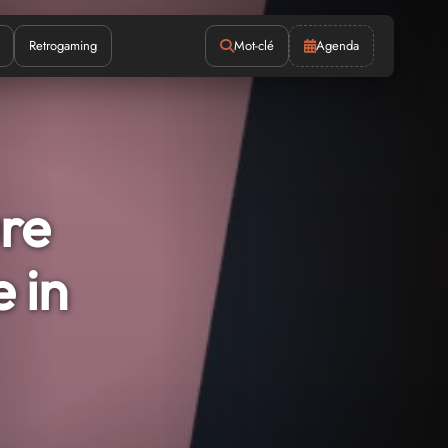
Retrogaming
Mot-clé
Agenda
re
 in