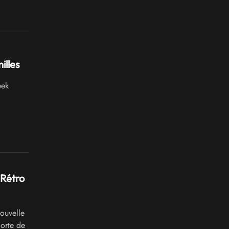
illes
eek
Rétro
ouvelle
orte de