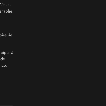
éés en
s tables
aire de
iciper à
 de
nce.