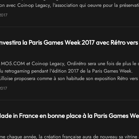
ion avec Coin-op Legacy, l'association qui oeuvre pour la préservat
déoludique renouvellera une fois de plus l'expérience et animera u
2017
fficiel qui comptera également sur la présence active de l'associat
étro
investira la Paris Games Week 2017 avec Rétro vers 
MO5.COM et Coin-op Legacy, Ordirétro sera une fois de plus le 
du retrogaming pendant l'édition 2017 de la Paris Games Week.
 Lilloise proposera comme à son habitude son exposition Rétro vers 
 avant le Neo Retro Gaming et qui proposera des jeux en accès lib
2017
Made in France en bonne place à la Paris Games W
 chaque année, la création française aura de nouveau sa vitrine