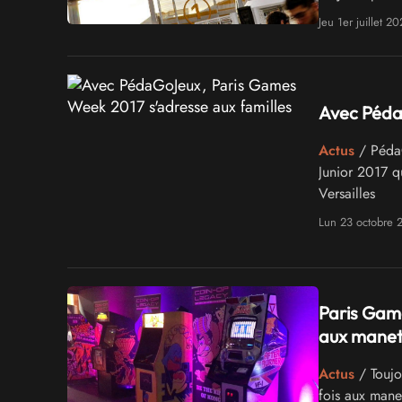
en 2022, comm
Jeu 1er juillet 20
Avec Péda
Actus
/ PédaG
Junior 2017 q
Versailles
Lun 23 octobre 
Paris Gam
aux manett
Actus
/ Toujo
fois aux mane