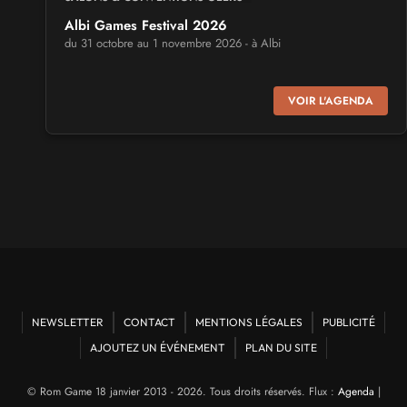
Albi Games Festival 2026
du 31 octobre au 1 novembre 2026 - à Albi
SALONS & CONVENTIONS GEEKS
VOIR L'AGENDA
Virtual Calais - salon du jeu vidéo et des loisirs
numériques 2026
les 3 et 4 octobre 2026 - à Calais
SALONS & CONVENTIONS GEEKS
Trolls et Légendes 2027
du 26 au 28 mars 2027 - à Mons
CULTURE JAPONAISE ET OTAKU
Mang'Azur 2027
NEWSLETTER
CONTACT
MENTIONS LÉGALES
PUBLICITÉ
les 24 et 25 avril 2027 - à Toulon
AJOUTEZ UN ÉVÉNEMENT
PLAN DU SITE
SALONS & CONVENTIONS GEEKS
© Rom Game 18 janvier 2013 - 2026. Tous droits réservés. Flux :
Agenda
|