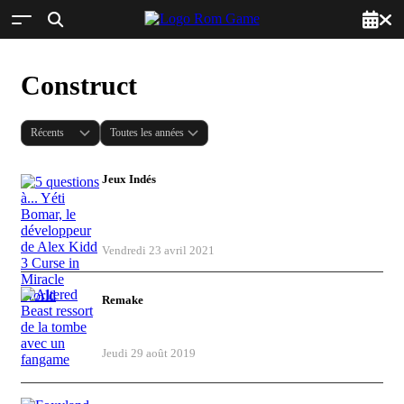
Construct
Jeux Indés
5 questions à... Yéti Bomar, le
développeur de Alex Kidd 3 Curse in
Miracle World
Vendredi 23 avril 2021
Remake
Altered Beast ressort de la tombe avec
un fangame
Jeudi 29 août 2019