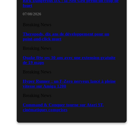
Rick Dangerous DX : la Neo Geo prend un coup de
fouet
07/08/2026
Breaking News
Theropods, dix ans de développement pour un
point-and-click muet
Breaking News
Quake fête ses 30 ans avec une extension gratuite
de 19 maps
Breaking News
Hyper Runner : un F-Zero nerveux lancé à pleine
vitesse sur Amiga 1200
Breaking News
Command & Conquer tourne sur Atari ST,
cinématiques comprises