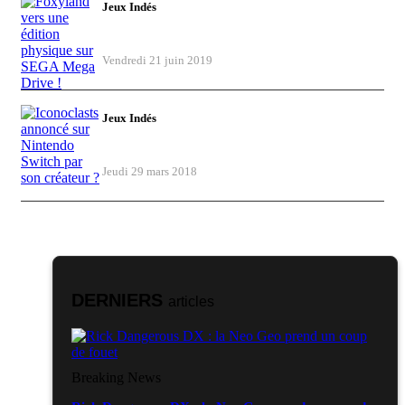
Jeux Indés
Foxyland vers une édition physique sur
SEGA Mega Drive !
Vendredi 21 juin 2019
Jeux Indés
Iconoclasts annoncé sur Nintendo
Switch par son créateur ?
Jeudi 29 mars 2018
DERNIERS
articles
Breaking News