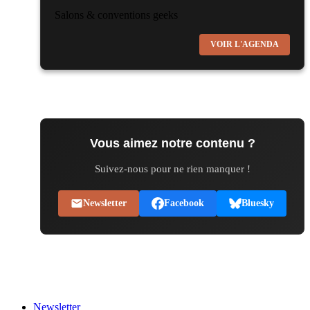
Salons & conventions geeks
Virtual Calais - salon du jeu vidéo et des loisirs
VOIR L'AGENDA
numériques 2026
les 3 et 4 octobre 2026 - à Calais
Salons & conventions geeks
Trolls et Légendes 2027
du 26 au 28 mars 2027 - à Mons
Vous aimez notre contenu ?
Culture Japonaise et Otaku
Suivez-nous pour ne rien manquer !
Mang'Azur 2027
les 24 et 25 avril 2027 - à Toulon
Newsletter
Facebook
Bluesky
Salons & conventions geeks
Play Azur Festival 2027
les 17 et 18 avril 2027 - à Nice
Salons & conventions geeks
Newsletter
Art To Play 2026