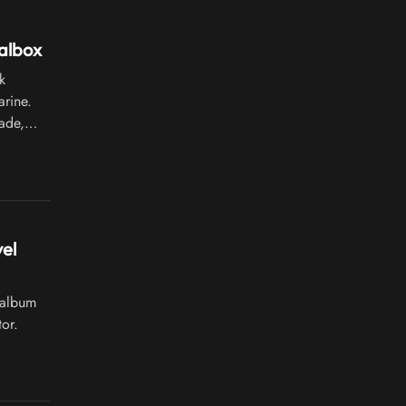
calbox
k
arine.
ade,
el
 album
tor.