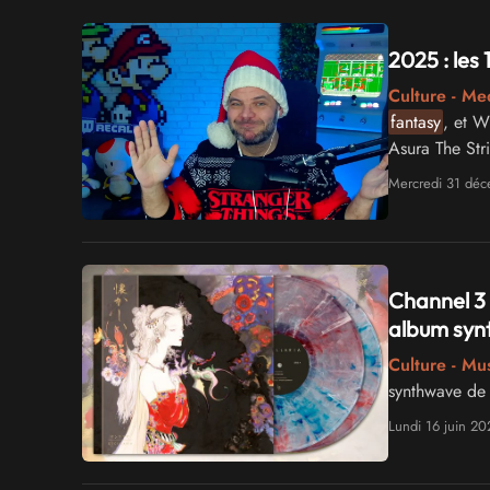
2025 : les
Culture - Me
fantasy
, et W
Asura The Str
Tempest Rising
Mercredi 31 dé
Channel 3 
album sy
Culture - Mu
synthwave de N
Lundi 16 juin 20