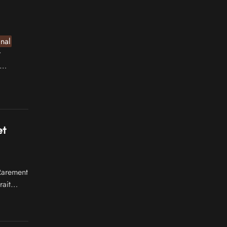
inal
r
et
Rarement
rait