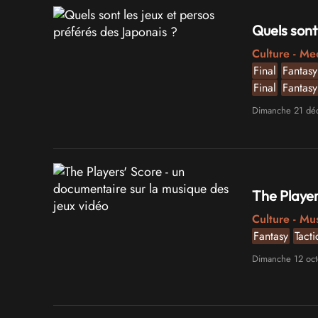
Quels sont
Culture - Me
Final
Fantasy
Final
Fantasy
Persona 4 Th
Dimanche 21 dé
The Player
Culture - Mu
Fantasy
Tacti
Dimanche 12 oc