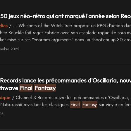
 150 jeux néo-rétro qui ont marqué l'année selon Re
dias
/ … Whispers of the Witch Tree propose un RPG d'action dar
hite Knuckle fait rager Fabrice avec son escalade roguelike sous-m
iker mise sur ses "énormes arguments" dans un shoot'em up 3D arc
 ravit les …
cembre 2025
Records lance les précommandes d'Oscillaria, nouv
nthwave
Final
Fantasy
sique
/ Channel 3 Records ouvre les précommandes d'Oscillaria,
atsukashii revisitant les classiques
Final
Fantasy
sur vinyle collec
25