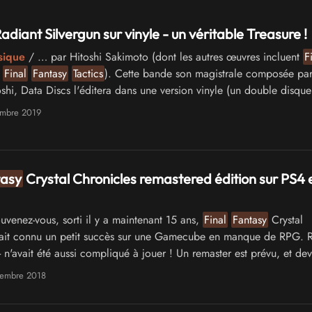
diant Silvergun sur vinyle - un véritable Treasure !
sique
/ … par Hitoshi Sakimoto (dont les autres œuvres incluent
F
t
Final
Fantasy
Tactics
). Cette bande son magistrale composée pa
shi, Data Discs l'éditera dans une version vinyle (un double disque
vec le premier …
embre 2019
asy
Crystal Chronicles remastered édition sur PS4 
venez-vous, sorti il y a maintenant 15 ans,
Final
Fantasy
Crystal
vait connu un petit succès sur une Gamecube en manque de RPG. 
 - n'avait été aussi compliqué à jouer ! Un remaster est prévu, et dev
re aux joueurs de profiter pleinement du jeu
tembre 2018