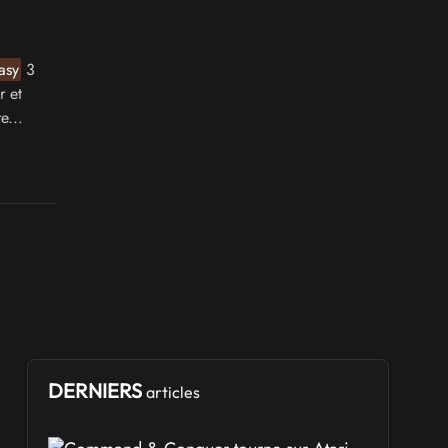
asy
3
r et
e...
DERNIERS
articles