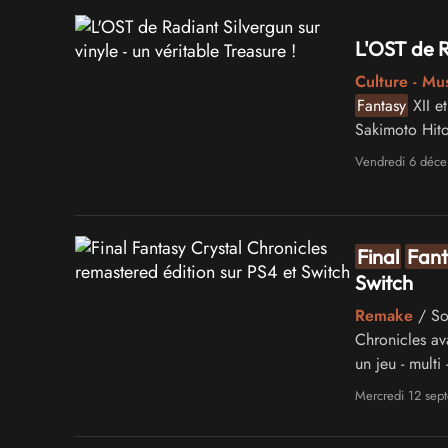
L'OST de Ra
Culture - Mu
Fantasy
XII e
Sakimoto Hito
remasterisé a
Vendredi 6 déc
Final
Fant
Switch
Remake
/ Sou
Chronicles a
un jeu - multi
enfin permett
Mercredi 12 sep