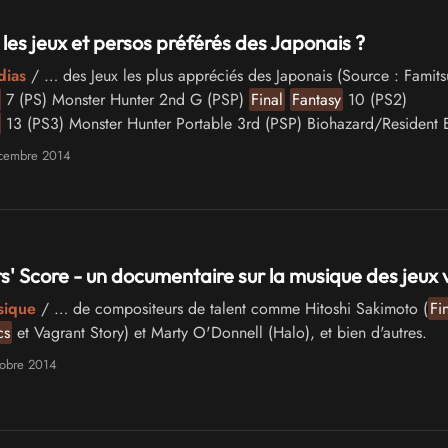
 les jeux et persos préférés des Japonais ?
dias
/ … des Jeux les plus appréciés des Japonais (Source : Famits
7 (PS) Monster Hunter 2nd G (PSP)
Final
Fantasy
10 (PS2)
13 (PS3) Monster Hunter Portable 3rd (PSP) Biohazard/Resident E
e Golden (Vita) …
cembre 2014
s' Score - un documentaire sur la musique des jeux 
sique
/ … de compositeurs de talent comme Hitoshi Sakimoto (
Fi
cs
et Vagrant Story) et Marty O'Donnell (Halo), et bien d'autres.
tobre 2014