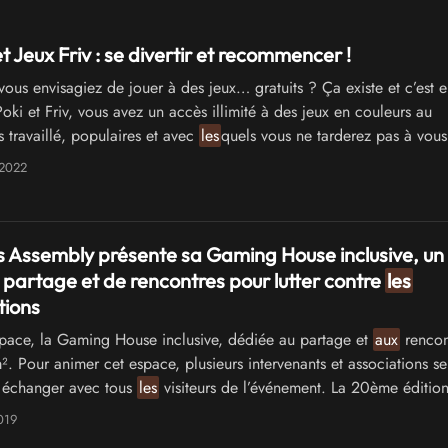
t Jeux Friv : se divertir et recommencer !
vous envisagiez de jouer à des jeux… gratuits ? Ça existe et c’est e
oki et Friv, vous avez un accès illimité à des jeux en couleurs au
 travaillé, populaires et avec
les
quels vous ne tarderez pas à vous
 Vous y trouverez des centaines de jeux de tous
les
sty
les
… jeux futu
 2022
 jeux de
filles
ou de garçons, jeux de courses, jeux solitaires ou à
 Assembly présente sa Gaming House inclusive, un
partage et de rencontres pour lutter contre
les
tions
ace, la Gaming House inclusive, dédiée au partage et
aux
rencon
. Pour animer cet espace, plusieurs intervenants et associations se
 échanger avec tous
les
visiteurs de l’événement. La 20ème édition
019