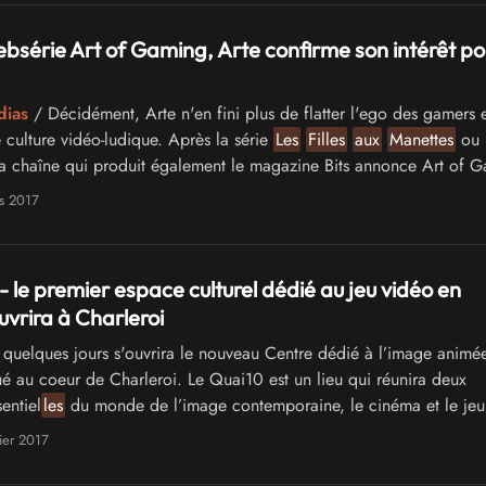
bsérie Art of Gaming, Arte confirme son intérêt pou
dias
/ Décidément, Arte n'en fini plus de flatter l'ego des gamers e
 culture vidéo-ludique. Après la série
Les
Filles
aux
Manettes
ou l
 chaîne qui produit également le magazine Bits annonce Art of G
 allemande de 12 épisodes présentée par
les
gameuses profession
s 2017
ek Balgün.
- le premier espace culturel dédié au jeu vidéo en
uvrira à Charleroi
quelques jours s'ouvrira le nouveau Centre dédié à l’image animée
tué au coeur de Charleroi. Le Quai10 est un lieu qui réunira deux
sentiel
les
du monde de l’image contemporaine, le cinéma et le jeu
int névralgique inaugurera l’entièreté de ses espaces
les
20, 21 e
ier 2017
ains avec une programmation gratuite et passionnante.