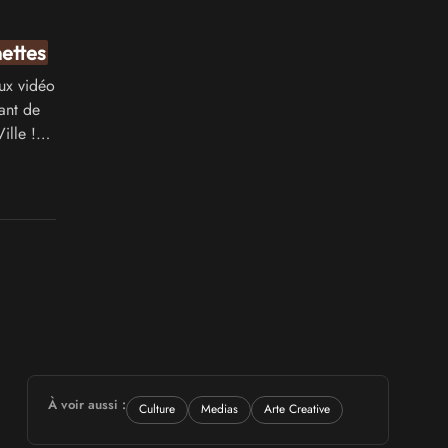
ettes
ux vidéo
tant de
ille !
as si
À voir aussi :
Culture
Medias
Arte Creative