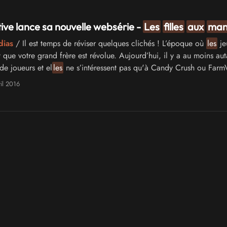
ive lance sa nouvelle websérie -
Les
filles
aux
man
dias
/ Il est temps de réviser quelques clichés ! L’époque où
les
je
t que votre grand frère est révolue. Aujourd’hui, il y a au moins au
de joueurs et el
les
ne s’intéressent pas qu'à Candy Crush ou FarmV
es
aux
manettes
, plongez en 6 épisodes dans un univers pixélisé p
il 2016