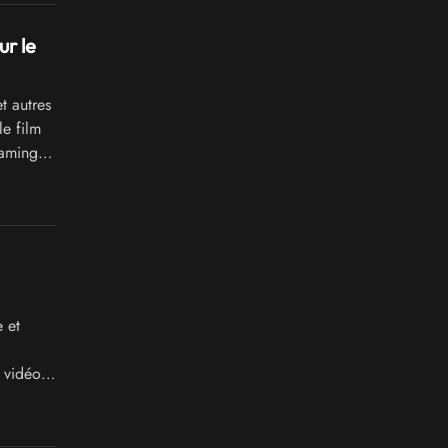
r le
t autres
e film
aming,
nel
les
 et
 vidéo.
t 22