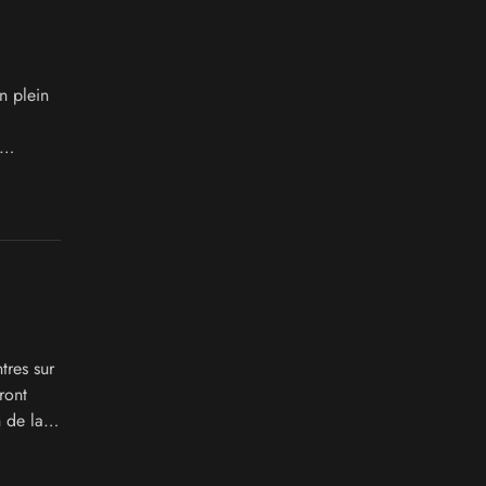
n plein
ristes,
tres sur
ront
 de la