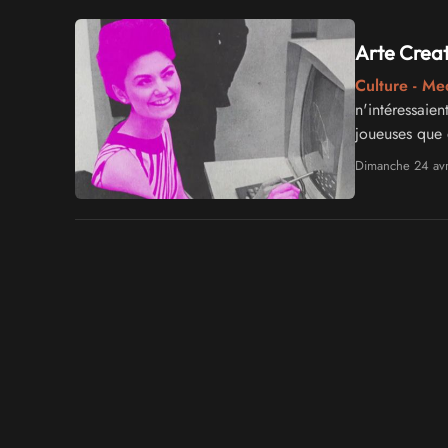
Arte Creat
Culture - Me
n'intéressaien
joueuses que 
Avec
Les
fill
Dimanche 24 avr
rose que ça.