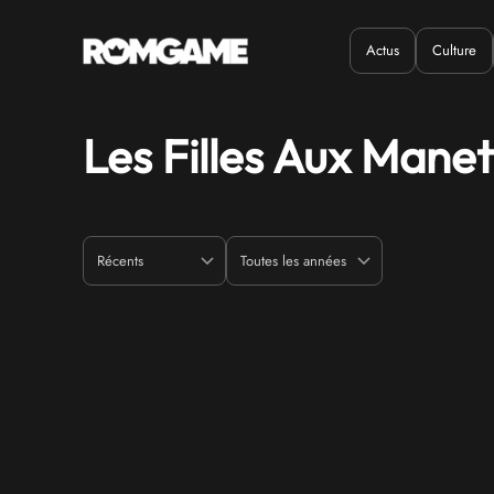
Actus
Culture
Quand ?
Où ?
Les Filles Aux Manet