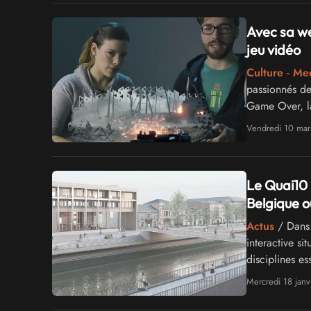
Avec sa we
jeu vidéo
Culture - Me
passionnés de
Game Over, la
une web-série
Vendredi 10 mar
Trinity et Mel
Le Quai10 
Belgique o
Actus
/ Dans 
interactive si
disciplines es
Ce nouveau po
Mercredi 18 janv
janvier proch