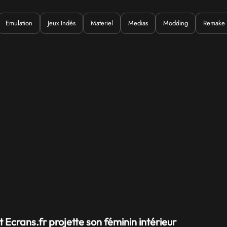
Emulation
Jeux Indés
Materiel
Medias
Modding
Remake
uoi ?
 Ecrans.fr projette son féminin intérieur