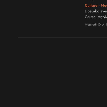
Culture - Me
LibéLabo avec
Ceux-ci reço
la communaut
Mercredi 10 avri