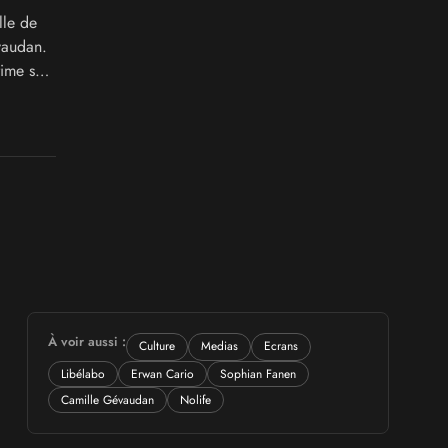
lle de
vaudan.
rime sur
À voir aussi :
Culture
Medias
Ecrans
Libélabo
Erwan Cario
Sophian Fanen
Camille Gévaudan
Nolife