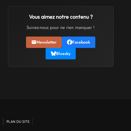
SALONS & CONVENTIONS GEEKS
Trolls et Légendes 2027
Vous aimez notre contenu ?
du 26 au 28 mars 2027 - à Mons
Suivez-nous pour ne rien manquer !
CULTURE JAPONAISE ET OTAKU
Newsletter
Facebook
Mang'Azur 2027
les 24 et 25 avril 2027 - à Toulon
Bluesky
SALONS & CONVENTIONS GEEKS
Play Azur Festival 2027
les 17 et 18 avril 2027 - à Nice
SALONS & CONVENTIONS GEEKS
Art To Play 2026
les 14 et 15 novembre 2026 - à Nantes
PLAN DU SITE
VIDES GRENIERS, BROCANTES