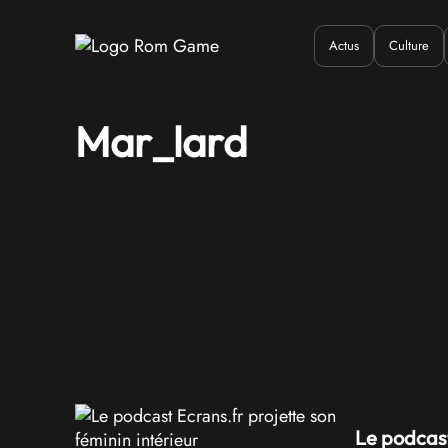
Actus
Culture
Quand ?
Où ?
Q
Mar_lard
Le podcast