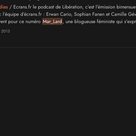
dias
/ Ecrans.fr le podcast de Libération, c’est l’émission bimensue
 l’équipe d’écrans.fr : Erwan Cario, Sophian Fanen et Camille Gé
ivent pour ce numéro
Mar_Lard
, une blogueuse féministe qui s'exp
é geek.
l 2013