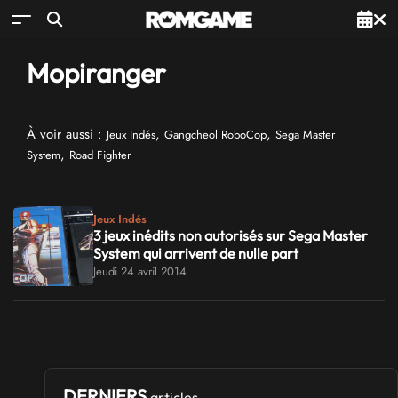
Mopiranger
À voir aussi :
,
,
Jeux Indés
Gangcheol RoboCop
Sega Master
,
System
Road Fighter
Jeux Indés
3 jeux inédits non autorisés sur Sega Master
System qui arrivent de nulle part
Jeudi 24 avril 2014
DERNIERS
articles