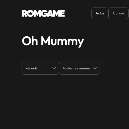
Actus
Culture
Quand ?
Où ?
Oh Mummy