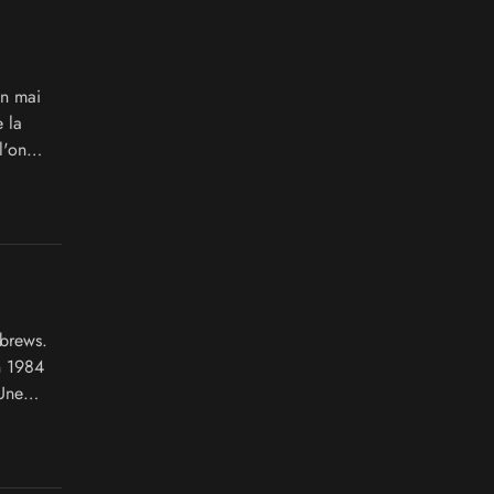
en mai
 la
l'on
de toute
brews.
n 1984
Une