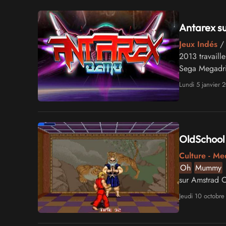
Antarex su
Jeux Indés
/ 
2013 travaill
Sega Megadriv
avait presque
Lundi 5 janvier 
sa beauté vient
OldSchool 
Culture - Me
Oh
Mummy
d
sur Amstrad C
version pour 
Jeudi 10 octobre