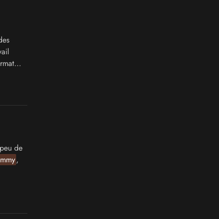
des
ail
ormat
 peu de
mmy
,