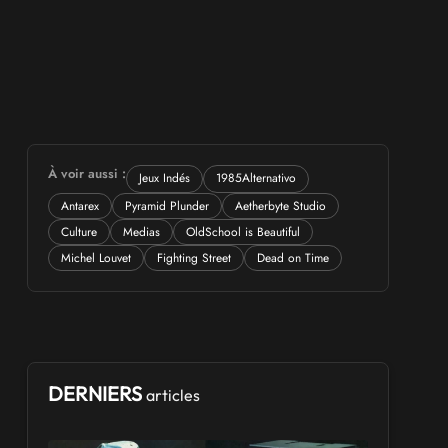
À voir aussi :
Jeux Indés
1985Alternativo
Antarex
Pyramid Plunder
Aetherbyte Studio
Culture
Medias
OldSchool is Beautiful
Michel Louvet
Fighting Street
Dead on Time
DERNIERS
articles