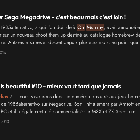
r Sega Megadrive - c'est beau mais c'est loin !
1985alternativo, à qui l’on doit déjà
Oh
Mummy
, avait annoncé 
er sur un nouveau shoot them up destiné au catalogue homebrew de
e. Antarex a su rester discret depuis plusieurs mois, au point que 
 oublié son existence. Mais aujourd'hui, une vidéo faisant étalage 
2015
 d'arriver sur la toile...
is beautiful #10 - mieux vaut tard que jamais
dias
/ … nous savourons donc un numéro consacré aux jeux home
e 1985alternativo sur Megadrive. Sorti initialement par Amsoft e
PC et il a également été commercialisé sur MSX et ZX Spectrum. 
iPhone a même vu le jour …
 2013