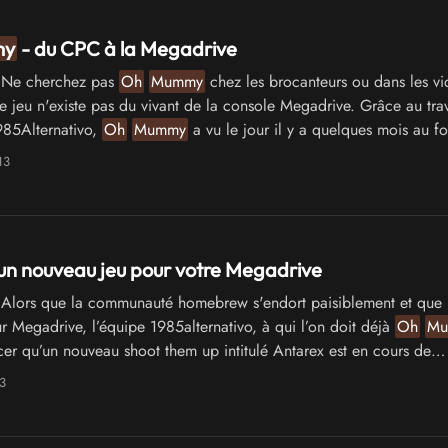
my
- du CPC à la Megadrive
Ne cherchez pas
Oh
Mummy
chez les brocanteurs ou dans les vi
e jeu n'existe pas du vivant de la console Megadrive. Grâce au trav
985Alternativo,
Oh
Mummy
a vu le jour il y a quelques mois au f
dont la rom est désormais disponible en téléchargement gratuit !
13
un nouveau jeu pour votre Megadrive
Alors que la communauté homebrew s'endort paisiblement et que
ur Megadrive, l’équipe 1985alternativo, à qui l’on doit déjà
Oh
Mu
cer qu’un nouveau shoot them up intitulé Antarex est en cours de
t pour cette même console.
3