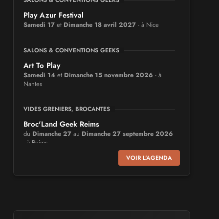
SALONS & CONVENTIONS GEEKS
Play Azur Festival
Samedi 17
et
Dimanche 18 avril 2027
- à Nice
SALONS & CONVENTIONS GEEKS
Art To Play
Samedi 14
et
Dimanche 15 novembre 2026
- à
Nantes
VIDES GRENIERS, BROCANTES
Broc'Land Geek Reims
du
Dimanche 27
au
Dimanche 27 septembre 2026
- à Reims
VOIR L'AGENDA
CULTURE JAPONAISE ET OTAKU
MangAnime
du
Dimanche 8
au
Dimanche 8 novembre 2026
- à
Morcenx