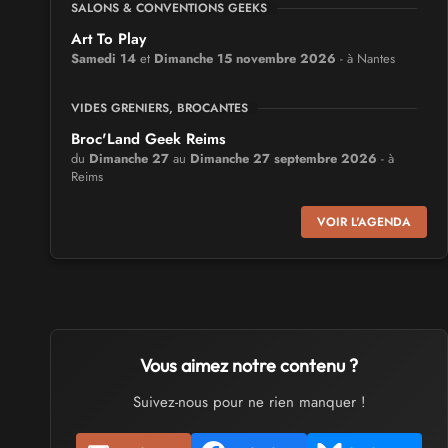
SALONS & CONVENTIONS GEEKS
Art To Play
Samedi 14
et
Dimanche 15 novembre 2026
- à Nantes
VIDES GRENIERS, BROCANTES
Broc'Land Geek Reims
du
Dimanche 27
au
Dimanche 27 septembre 2026
- à
Reims
VOIR L'AGENDA
CULTURE JAPONAISE ET OTAKU
MangAnime
du
Dimanche 8
au
Dimanche 8 novembre 2026
- à
Morcenx
SALONS & CONVENTIONS GEEKS
Vous aimez notre contenu ?
Arcadia GeekFest
Samedi 17
et
Dimanche 18 octobre 2026
- à Arques
Suivez-nous pour ne rien manquer !
SALONS & CONVENTIONS GEEKS