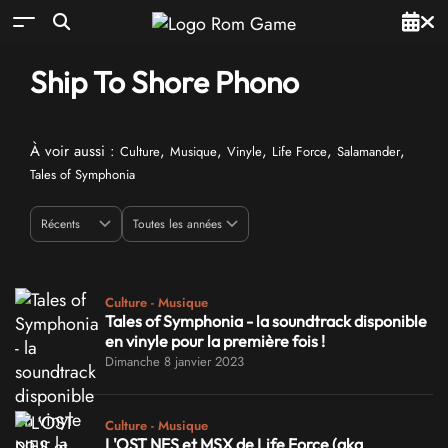
Ship To Shore Phono
À voir aussi :
,
,
,
,
,
Culture
Musique
Vinyle
Life Force
Salamander
Tales of Symphonia
Culture - Musique
Tales of Symphonia - la soundtrack disponible
en vinyle pour la première fois !
Dimanche 8 janvier 2023
Culture - Musique
L'OST NES et MSX de Life Force (aka