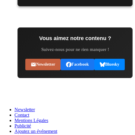
les 3 et 4 octobre 2026 - à Calais
Salons & conventions geeks
Trolls et Légendes 2027
du 26 au 28 mars 2027 - à Mons
Vous aimez notre contenu ?
Culture Japonaise et Otaku
Suivez-nous pour ne rien manquer !
Mang'Azur 2027
les 24 et 25 avril 2027 - à Toulon
Newsletter
Facebook
Bluesky
Salons & conventions geeks
Play Azur Festival 2027
les 17 et 18 avril 2027 - à Nice
Salons & conventions geeks
Newsletter
Art To Play 2026
Contact
Mentions Légales
les 14 et 15 novembre 2026 - à Nantes
Publicité
Vides greniers, brocantes
Ajoutez un événement