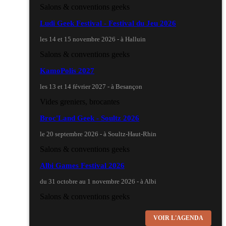
Salons & conventions geeks
Ludi Geek Festival - Festival du Jeu 2026
les 14 et 15 novembre 2026 - à Halluin
Salons & conventions geeks
KamoPolis 2027
les 13 et 14 février 2027 - à Besançon
Vides greniers, brocantes
Broc'Land Geek - Soultz 2026
le 20 septembre 2026 - à Soultz-Haut-Rhin
Salons & conventions geeks
Albi Games Festival 2026
du 31 octobre au 1 novembre 2026 - à Albi
Salons & conventions geeks
Virtual Calais - salon du jeu vidéo et des loisirs
VOIR L'AGENDA
numériques 2026