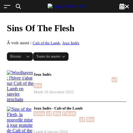
Sins Of The Flesh
À voir aussi :
,
Cult of the Lamb
Jeux Indés
Jeux Indés
Woolhaven : l'hiver s'abat sur Cult
of
the
Lamb en janvier prochain
Mardi 16 décembre 2025
Jeux Indés - Cult of the Lamb
Sins
of
the
Flesh
, la nouvelle mise à
jour gratuite de Cult
of
the
Lamb
disponible le 16 janvier
Lundi 8 janvier 2024