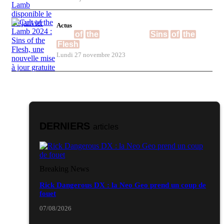
Actus
Cult
of
the
Lamb 2024 :
Sins
of
the
Flesh
, une nouvelle mise à jour gratuite
Lundi 27 novembre 2023
DERNIERS
articles
Breaking News
Rick Dangerous DX : la Neo Geo prend un coup de
fouet
07/08/2026