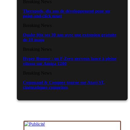
Breaking News
Theropods, dix ans de développement pour un
point-and-click muet
Breaking News
Quake fête ses 30 ans avec une extension gratuite
de 19 maps
Breaking News
Hyper Runner : un F-Zero nerveux lancé à pleine
vitesse sur Amiga 1200
Breaking News
Command & Conquer tourne sur Atari ST,
cinématiques comprises