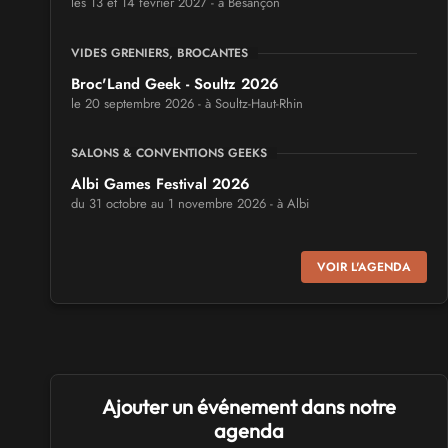
les 13 et 14 février 2027 - à Besançon
VIDES GRENIERS, BROCANTES
Broc'Land Geek - Soultz 2026
le 20 septembre 2026 - à Soultz-Haut-Rhin
SALONS & CONVENTIONS GEEKS
Albi Games Festival 2026
du 31 octobre au 1 novembre 2026 - à Albi
SALONS & CONVENTIONS GEEKS
VOIR L'AGENDA
Virtual Calais - salon du jeu vidéo et des loisirs
numériques 2026
les 3 et 4 octobre 2026 - à Calais
SALONS & CONVENTIONS GEEKS
Ajouter un événement dans notre
Trolls et Légendes 2027
du 26 au 28 mars 2027 - à Mons
agenda