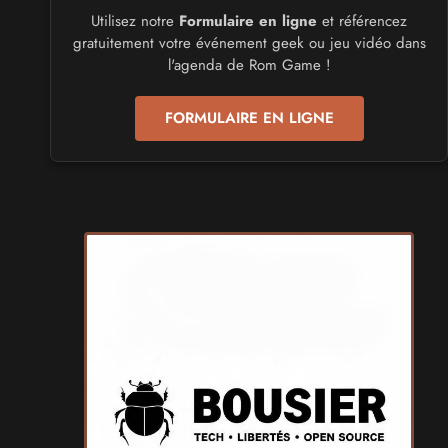
Utilisez notre
Formulaire en ligne
et référencez
CULTURE JAPONAISE ET OTAKU
gratuitement votre événement geek ou jeu vidéo dans
Mang'Azur 2027
l'agenda de Rom Game !
les 24 et 25 avril 2027 - à Toulon
FORMULAIRE EN LIGNE
SALONS & CONVENTIONS GEEKS
Play Azur Festival 2027
les 17 et 18 avril 2027 - à Nice
SALONS & CONVENTIONS GEEKS
Art To Play 2026
les 14 et 15 novembre 2026 - à Nantes
VIDES GRENIERS, BROCANTES
Broc'Land Geek Reims 2026
le 27 septembre 2026 - à Reims
CULTURE JAPONAISE ET OTAKU