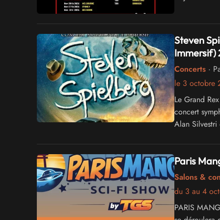
Steven Sp
Immersif)
Concerts
· Pa
le 3 octobre
Le Grand Rex 
concert symph
Alan Silvestr
du réalisateur
Paris Mang
Salons & co
du 3 au 4 oc
PARIS MANGA -
se déroulera 