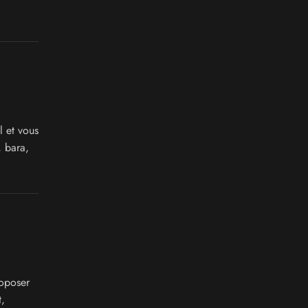
 et vous
, bara,
oposer
,