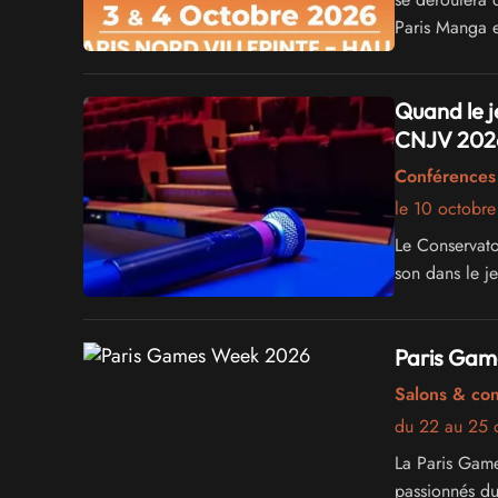
Paris Manga e
différents un
du Jeu Vidéo 
Quand le j
CNJV 202
Conférences 
le 10 octobr
Le Conservato
son dans le j
Paris Gam
Salons & co
du 22 au 25 
La Paris Gam
passionnés du 