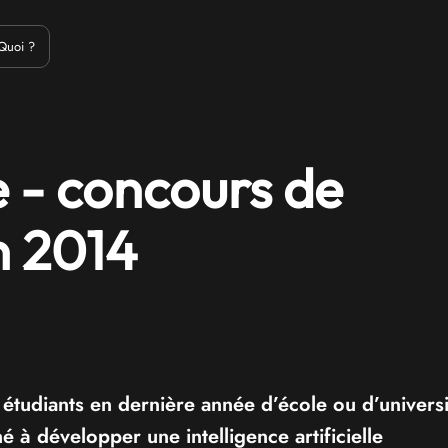
Emulation
Jeux Indés
Materiel
Medias
Modding
Remake
Quoi ?
 - concours de
 2014
tudiants en dernière année d’école ou d’universi
 à développer une intelligence artificielle