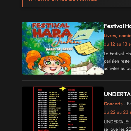
Festival H
Livres, comi
du 12 au 13 
Le Festival H
parisien reste
activités aut
détendue.
UNDERTAL
Concerts
· Pa
du 22 au 23 
UNDERTALE: Th
se joue les 2