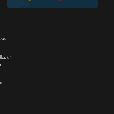
 pour
lles un
a
du