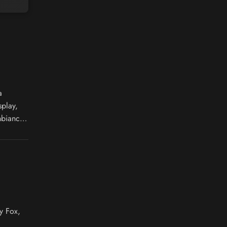
a
splay,
mbiance
y Fox,