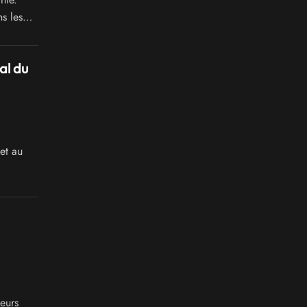
s les
omics,
al du
et au
leurs