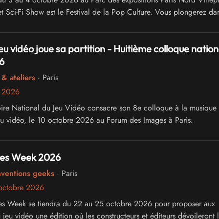
t Sci-Fi Show est le Festival de la Pop Culture. Vous plongerez dan
ivers du Manga, du Cinéma, de la Série Télé, de l'Animation, du C
et de la culture Web
eu vidéo joue sa partition - Huitième colloque nation
6
& ateliers
· Paris
e 2026
ire National du Jeu Vidéo consacre son 8e colloque à la musique 
eu vidéo, le 10 octobre 2026 au Forum des Images à Paris.
es Week 2026
nventions geeks
· Paris
octobre 2026
es Week se tiendra du 22 au 25 octobre 2026 pour proposer aux
jeu vidéo une édition où les constructeurs et éditeurs dévoileront 