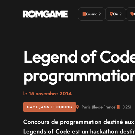
Actus
Culture
Quand ?
Où ?
Legend of Code
programmation
le
15 novembre 2014
Paris
(
Ile-de-France
)
D2SI
GAME JAMS ET CODING
Concours de programmation destiné aux é
Legends of Code est un hackathon destiné