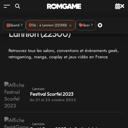
Conventions geeks : à
×
Quand ?
Où : à Lannion (22300)
Quoi ?
Lannion (22300)
Retrouvez tous les salons, conventions et événements geek,
retrogaming, manga, cosplay et jeux vidéo en France.
· Lannion
Festival Scorfel 2023
les
21
et
22 octobre 2023
· Lannion