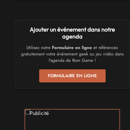
numériques 2026
les 3 et 4 octobre 2026 - à Calais
SALONS & CONVENTIONS GEEKS
Ajouter un événement dans notre
Trolls et Légendes 2027
du 26 au 28 mars 2027 - à Mons
agenda
Utilisez notre
Formulaire en ligne
et référencez
CULTURE JAPONAISE ET OTAKU
gratuitement votre événement geek ou jeu vidéo dans
Mang'Azur 2027
l'agenda de Rom Game !
les 24 et 25 avril 2027 - à Toulon
FORMULAIRE EN LIGNE
SALONS & CONVENTIONS GEEKS
Play Azur Festival 2027
les 17 et 18 avril 2027 - à Nice
SALONS & CONVENTIONS GEEKS
Art To Play 2026
les 14 et 15 novembre 2026 - à Nantes