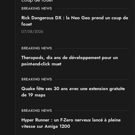
GeekNIID 2026
BREAKING NEWS
les 19 et 20 septembre 2026 - à Grigny
Rick Dangerous DX : la Neo Geo prend un coup de
fouet
SALONS & CONVENTIONS GEEKS
07/08/2026
Japan Manga Wave Colmar 2026
les 19 et 20 septembre 2026 - à Colmar
BREAKING NEWS
Theropods, dix ans de développement pour un
point-and-click muet
BREAKING NEWS
Quake fête ses 30 ans avec une extension gratuite
de 19 maps
BREAKING NEWS
Hyper Runner : un F-Zero nerveux lancé à pleine
vitesse sur Amiga 1200