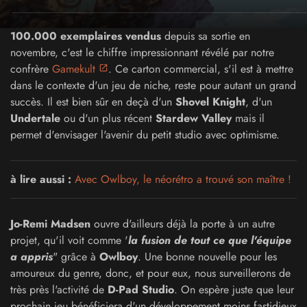
100.000 exemplaires vendus
depuis sa sortie en
novembre, c'est le chiffre impressionnant révélé par notre
confrère
Gamekult
. Ce carton commercial, s'il est à mettre
dans le contexte d'un jeu de niche, reste pour autant un grand
succès. Il est bien sûr en deçà d'un
Shovel Knight
, d'un
Undertale
ou d'un plus récent
Stardew Valley
mais il
permet d'envisager l'avenir du petit studio avec optimisme.
à lire aussi :
Avec Owlboy, le néorétro a trouvé son maître !
Jo-Remi Madsen
ouvre d'ailleurs déjà la porte à un autre
projet, qu'il voit comme '
la fusion de tout ce que l'équipe
a appris
" grâce à
Owlboy
. Une bonne nouvelle pour les
amoureux du genre, donc, et pour eux, nous surveillerons de
très près l'activité de
D-Pad Studio
. On espère juste que leur
prochain jeu bénéficiera d'un développement moins fastidieux