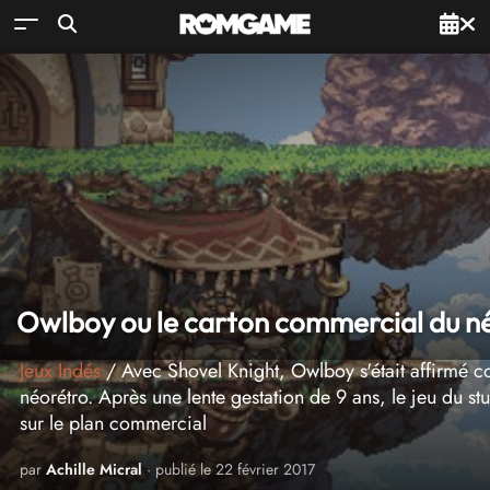
Owlboy ou le carton commercial du n
Jeux Indés
/ Avec Shovel Knight, Owlboy s'était affirmé c
néorétro. Après une lente gestation de 9 ans, le jeu du s
sur le plan commercial
par
Achille Micral
· publié le 22 février 2017