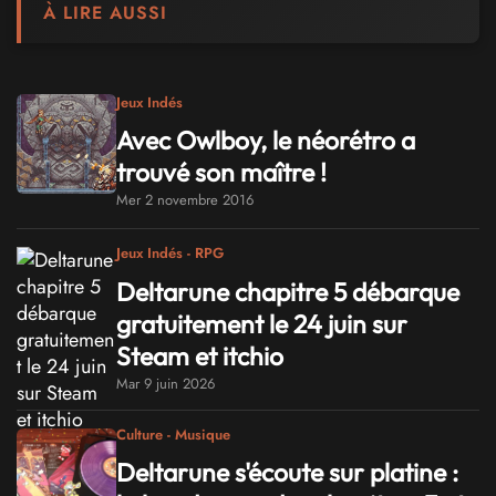
À LIRE AUSSI
Jeux Indés
Avec Owlboy, le néorétro a
trouvé son maître !
Mer 2 novembre 2016
Jeux Indés - RPG
Deltarune chapitre 5 débarque
gratuitement le 24 juin sur
Steam et itchio
Mar 9 juin 2026
Culture - Musique
Deltarune s'écoute sur platine :