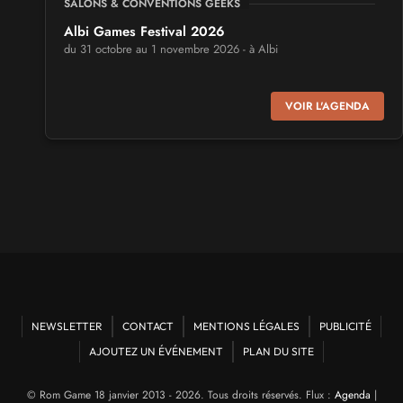
SALONS & CONVENTIONS GEEKS
Albi Games Festival 2026
du 31 octobre au 1 novembre 2026 - à Albi
SALONS & CONVENTIONS GEEKS
VOIR L'AGENDA
Virtual Calais - salon du jeu vidéo et des loisirs
numériques 2026
les 3 et 4 octobre 2026 - à Calais
SALONS & CONVENTIONS GEEKS
Trolls et Légendes 2027
du 26 au 28 mars 2027 - à Mons
CULTURE JAPONAISE ET OTAKU
Mang'Azur 2027
NEWSLETTER
CONTACT
MENTIONS LÉGALES
PUBLICITÉ
les 24 et 25 avril 2027 - à Toulon
AJOUTEZ UN ÉVÉNEMENT
PLAN DU SITE
SALONS & CONVENTIONS GEEKS
© Rom Game 18 janvier 2013 - 2026. Tous droits réservés. Flux :
Agenda
|