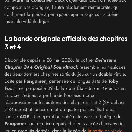
par
Materia Collective
. Deux objets distincts, l'un fidèle aux
compositions d'origine, l'autre résolument réinterprété, qui
confirment la place à part qu'occupe la saga sur la scène
musicale vidéoludique.
La bande originale officielle des chapitres
3 et 4
Disponible depuis le 28 mai 2026, le coffret
Deltarune
Chapter 3+4 Original Soundtrack
rassemble les musiques
des deux derniers chapitres sortis du jeu sur un double vinyle.
Édité par
Fangamer
, partenaire de longue date de
Toby
Fox
, il est proposé à 39 dollars aux États-Unis et 49 euros en
Europe. L'éditeur a profité de l'occasion pour
réapprovisionner les éditions des chapitres 1 et 2 (29 dollars
/ 34 euros) et lancer un lot de quatre posters illustré par
l'artiste
ADE
. Une opération cohérente avec la stratégie de
Fangamer
, qui décline depuis plusieurs années l'univers du
jeu en produits dérivés, dans la lignée de
la sortie en vinyle