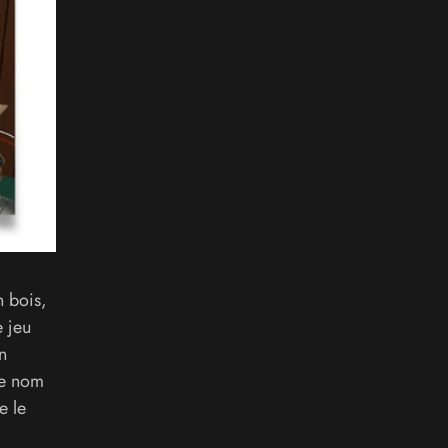
n bois,
 jeu
n
re nom
e le