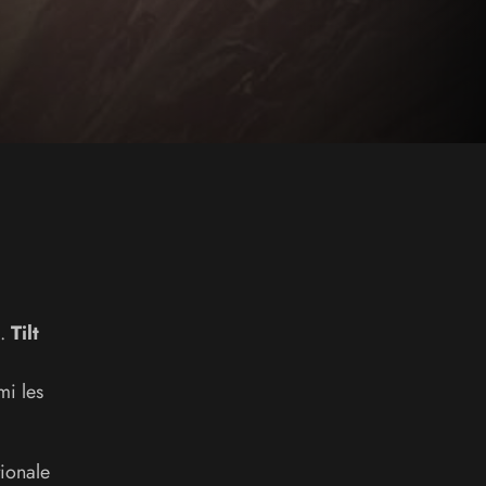
.
Tilt
i les
tionale