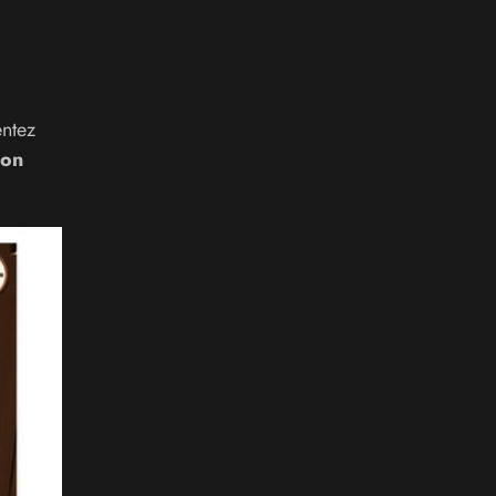
entez
ion