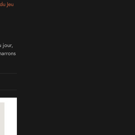
du Jeu
u jour,
narrons