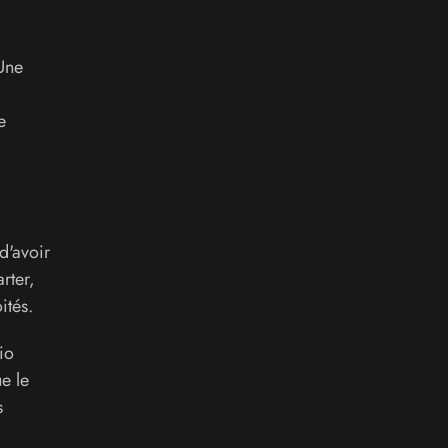
Une
e
d'avoir
rter,
ités.
io
e le
s