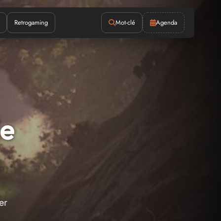
Retrogaming
Mot-clé
Agenda
le
er