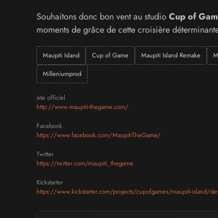
Souhaitons donc bon vent au studio
Cup of Gam
moments de grâce de cette croisière déterminante
Maupiti Island
Cup of Game
Maupiti Island Remake
M
Milleniumprod
site officiel
http://www.maupiti-thegame.com/
Facebook
https://www.facebook.com/MaupitiTheGame/
Twitter
https://twitter.com/maupiti_thegame
Kickstarter
https://www.kickstarter.com/projects/cupofgames/maupiti-island/des