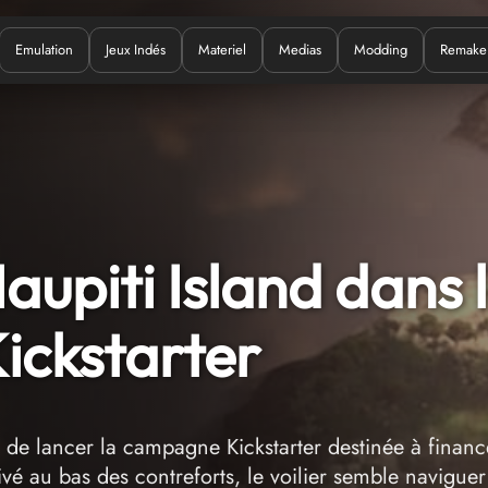
Emulation
Jeux Indés
Materiel
Medias
Modding
Remake
Quoi ?
upiti Island dans 
ickstarter
de lancer la campagne Kickstarter destinée à financ
ivé au bas des contreforts, le voilier semble naviguer