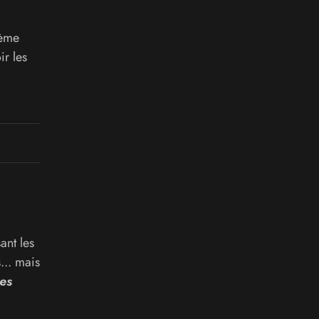
ième
ir les
ant les
... mais
es