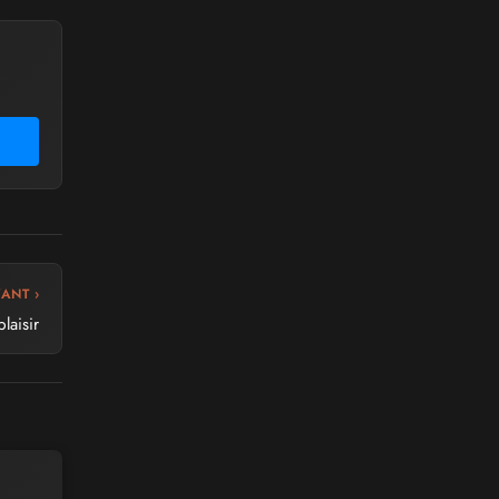
VANT ›
laisir