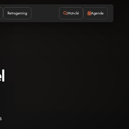
Retrogaming
Mot-clé
Agenda
l
s