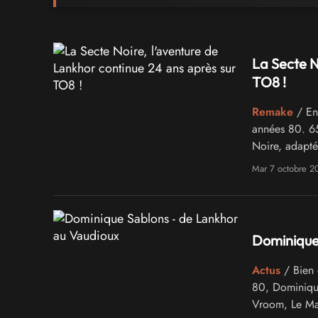
La Secte N
TO8 !
Remake
/ En 
années 80. 65
Noire, adapté
Mar 7 octobre 2
Dominique
Actus
/ Bien 
80, Dominique
Vroom, Le Man