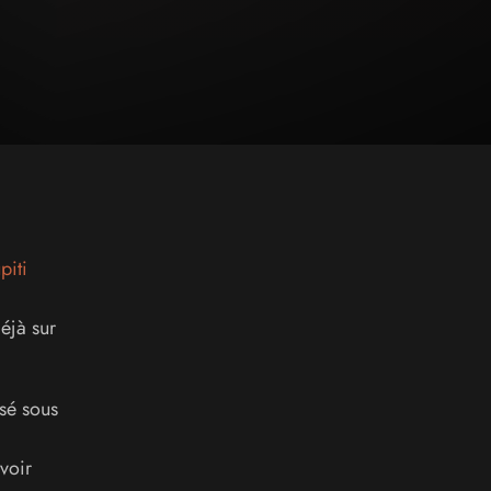
piti
éjà sur
sé sous
voir