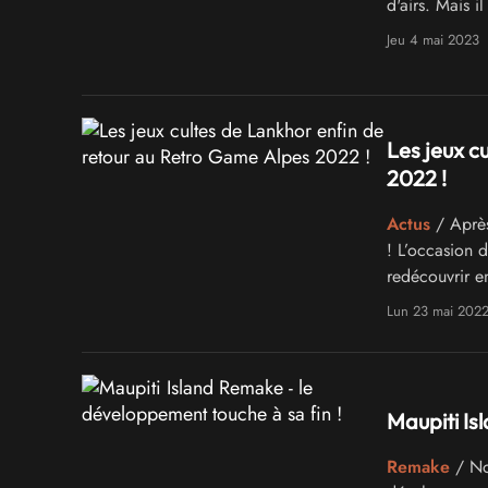
d'airs. Mais i
donner un éni
Jeu 4 mai 2023
Les jeux c
2022 !
Actus
/ Après
! L’occasion d
redécouvrir en
Troubadours, 
Lun 23 mai 202
Maupiti Is
Remake
/ Nou