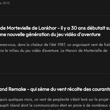
ous a quitté le mois dernier à l'âge de 59 ans. A travers quelques je
re 2015
 hommage.
de Mortevielle de Lankhor - il y a 30 ans débutait s
ne nouvelle génération du jeu vidéo d'aventure
nez-vous, dans la chaleur de l’été 1987, un angoissant vent de fra
ns le milieu du jeu vidéo d’aventure. Le Manoir de Mortevielle de
land Remake - qui sème du vent récolte des courants
uis quelques mois, un vent de perplexité s'était levé sur le projet
piti Island dont la communication était en proie à de nombreux 