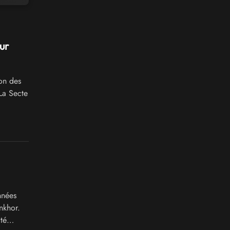
ur
on des
La Secte
nnées
nkhor.
té