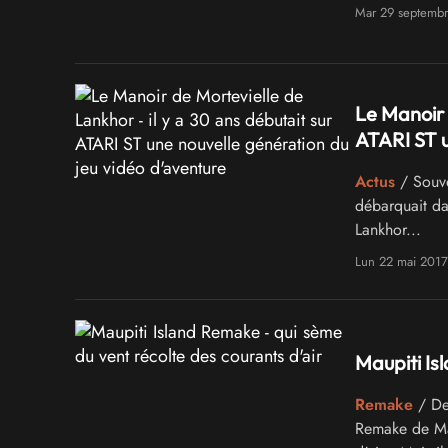
visuelle. Il n
Mar 29 septemb
notre humble
Le Manoir 
ATARI ST u
Actus
/ Souve
débarquait da
Lankhor...
Lun 22 mai 2017
Maupiti Is
Remake
/ Dep
Remake de Mau