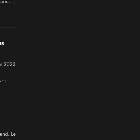
 pour
es
 en 2022
,
land. Le