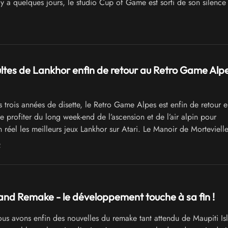
l y a quelques jours, le studio Cup of Game est sorti de son silence
ème souffle à son jeu
ultes de Lankhor enfin de retour au Retro Game Alp
 trois années de disette, le Retro Game Alpes est enfin de retour
e profiter du long week-end de l’ascension et de l’air alpin pour
 réel les meilleurs jeux Lankhor sur Atari. Le Manoir de Mortevielle
Maupiti Island ou Vroom n’attendent que vous !
2
land Remake - le développement touche à sa fin !
s avons enfin des nouvelles du remake tant attendu de Maupiti Is