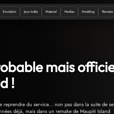
Emulation
Jeux Indés
Materiel
Medias
Modding
Remake
uoi ?
bable mais officie
d !
e reprendre du service... non pas dans la suite de se
 années déjà, mais dans un remake de Maupiti Island