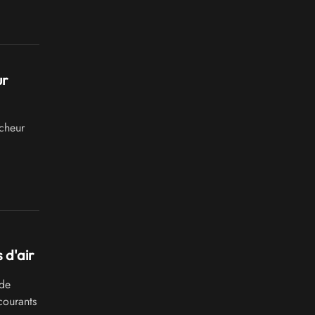
ux, voici
ur
îcheur
 d'air
 de
courants