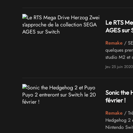
Le RTS Meg
AGES sur 
Remake
/ SEG
quelques prem
studio M2 et 
Jeu 25 juin 2020
Sonic the 
février !
Remake
/ Tr
Hedgehog 2 e
Nintendo Swi