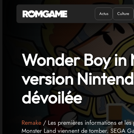
Actus
Culture
Quand ?
Où ?
Wonder Boy in 
version Ninten
dévoilée
Remake
/ Les premières informations et l
Monster Land viennent de tomber. SEGA Game