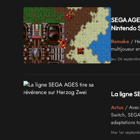
SEGA AGES 
Nintendo 
Remake
/ Her
multijoueur e
Jeu 24 septemb
La ligne S
Actus
/ Avec 
Switch, SEGA 
adaptations t
Mar 1er septemb