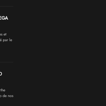
SEGA
s et
é par le
0
the
p de nos