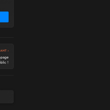
VANT ›
ampage
blic !