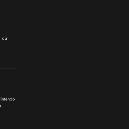
, du
Nintendo
s