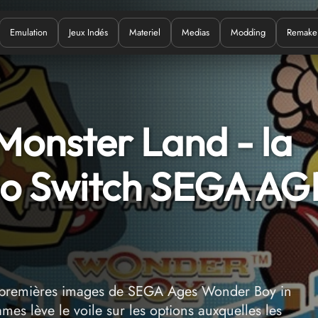
Emulation
Jeux Indés
Materiel
Medias
Modding
Remake
Quoi ?
Monster Land - la
do Switch SEGA AG
es premières images de SEGA Ages Wonder Boy in
s lève le voile sur les options auxquelles les