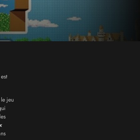
d
est
le jeu
qui
les
x
ans