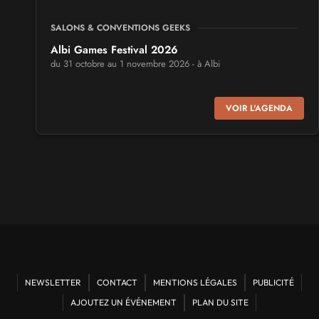
SALONS & CONVENTIONS GEEKS
Albi Games Festival 2026
du 31 octobre au 1 novembre 2026 - à Albi
SALONS & CONVENTIONS GEEKS
VOIR L'AGENDA
Virtual Calais - salon du jeu vidéo et des loisirs
numériques 2026
les 3 et 4 octobre 2026 - à Calais
SALONS & CONVENTIONS GEEKS
Trolls et Légendes 2027
du 26 au 28 mars 2027 - à Mons
CULTURE JAPONAISE ET OTAKU
Mang'Azur 2027
NEWSLETTER
CONTACT
MENTIONS LÉGALES
PUBLICITÉ
les 24 et 25 avril 2027 - à Toulon
AJOUTEZ UN ÉVÉNEMENT
PLAN DU SITE