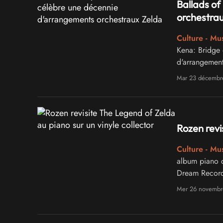
Ballads of
orchestra
Culture - Mu
Kena: Bridge o
d'arrangement
décembre 202
Mar 23 décembr
d'un projet en
Rozen revi
Culture - Mu
album piano d
Dream Record
Mer 26 novembr