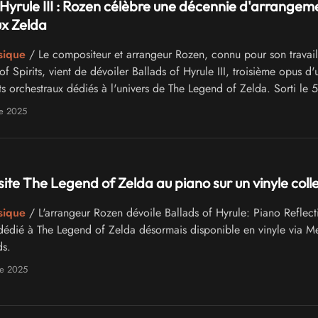
 Hyrule III : Rozen célèbre une décennie d'arrangem
ux Zelda
sique
/ Le compositeur et arrangeur Rozen, connu pour son travail
f Spirits, vient de dévoiler Ballads of Hyrule III, troisième opus d'
s orchestraux dédiés à l'univers de The Legend of Zelda. Sorti le 5
5 via Mecha Dream Records, cet album marque le retour aux sou
e 2025
tamé il y a près de dix ans.
site The Legend of Zelda au piano sur un vinyle coll
sique
/ L'arrangeur Rozen dévoile Ballads of Hyrule: Piano Reflect
édié à The Legend of Zelda désormais disponible en vinyle via M
s.
e 2025