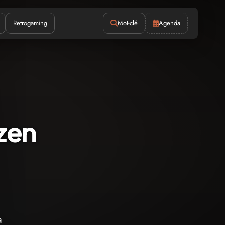
Retrogaming
Mot-clé
Agenda
ozen
a