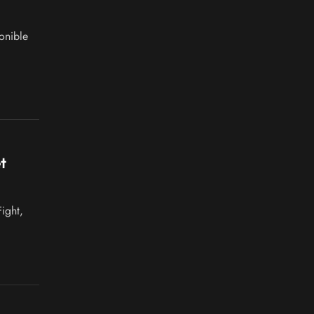
onible
t
ight,