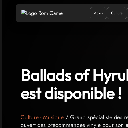
Actus
Culture
Quand ?
Où ?
Q
Ballads of Hyrul
est disponible !
Culture
-
Musique
/ Grand spécialiste des r
ouvert des précommandes vinyle pour son a