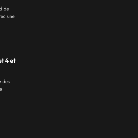
d de
vec une
t 4 et
e des
a