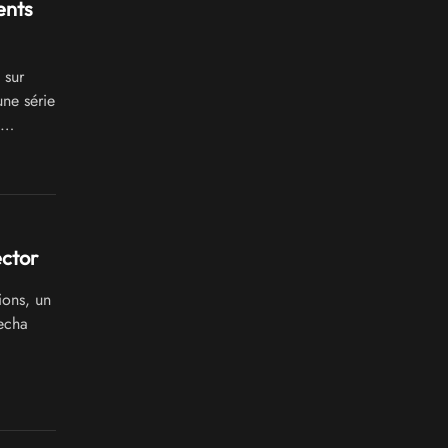
ents
 sur
une série
rces
ector
ions, un
echa