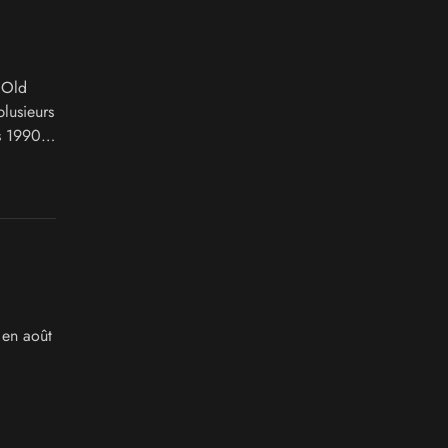
 Old
plusieurs
s 1990,
tendo
 en août