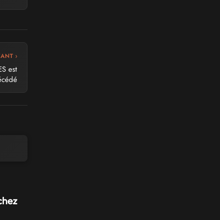
VANT ›
ES est
écédé
chez