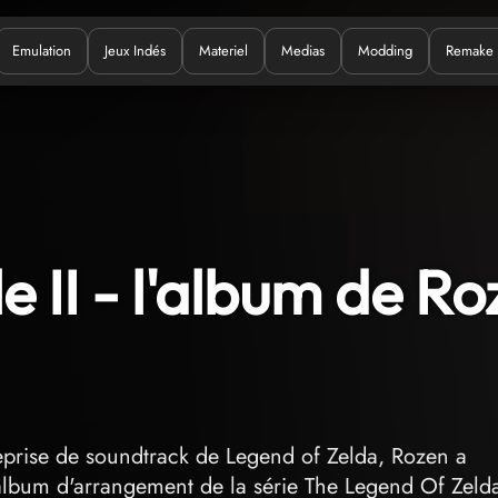
Emulation
Jeux Indés
Materiel
Medias
Modding
Remake
uoi ?
e II - l'album de R
eprise de soundtrack de Legend of Zelda, Rozen a
lbum d'arrangement de la série The Legend Of Zeld