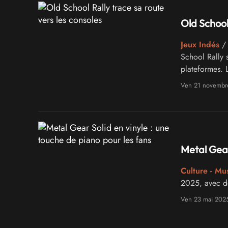
Old School 
Jeux Indés
/ 
School Rally s
plateformes. 
arrivera sur 
Ven 21 novembr
PlayStation 4
eShop et le Pl
Metal Gear
Culture - Mu
2025, avec de
Ven 23 mai 202