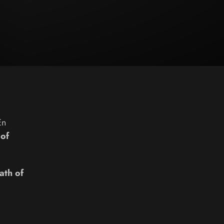
En
 of
ath of