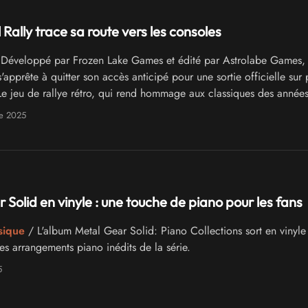
Rally trace sa route vers les consoles
Développé par Frozen Lake Games et édité par Astrolabe Games,
'apprête à quitter son accès anticipé pour une sortie officielle sur 
Le jeu de rallye rétro, qui rend hommage aux classiques des année
Nintendo Switch le 4 décembre 2025, ainsi que sur PlayStation 5,
e 2025
 et PC via Steam. Une démo gratuite est déjà disponible sur le Nin
ayStation Store.
 Solid en vinyle : une touche de piano pour les fans
sique
/ L'album Metal Gear Solid: Piano Collections sort en vinyle
s arrangements piano inédits de la série.
5