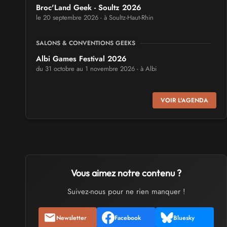
Broc'Land Geek - Soultz 2026
le 20 septembre 2026 - à Soultz-Haut-Rhin
SALONS & CONVENTIONS GEEKS
Albi Games Festival 2026
du 31 octobre au 1 novembre 2026 - à Albi
SALONS & CONVENTIONS GEEKS
VOIR L'AGENDA
Virtual Calais - salon du jeu vidéo et des loisirs
numériques 2026
les 3 et 4 octobre 2026 - à Calais
SALONS & CONVENTIONS GEEKS
Trolls et Légendes 2027
Vous aimez notre contenu ?
du 26 au 28 mars 2027 - à Mons
Suivez-nous pour ne rien manquer !
CULTURE JAPONAISE ET OTAKU
Newsletter
Facebook
Bluesky
Mang'Azur 2027