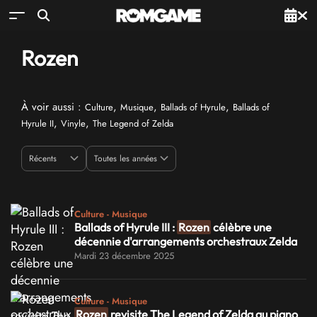
Rozen
À voir aussi :
,
,
,
Culture
Musique
Ballads of Hyrule
Ballads of
,
,
Hyrule II
Vinyle
The Legend of Zelda
Culture - Musique
Ballads of Hyrule III :
Rozen
célèbre une
décennie d'arrangements orchestraux Zelda
Mardi 23 décembre 2025
Culture - Musique
Rozen
revisite The Legend of Zelda au piano