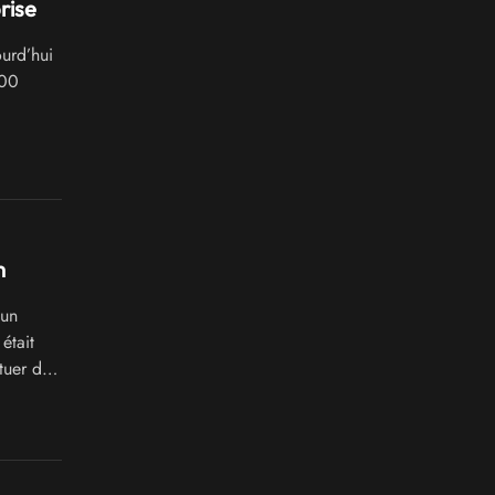
rise
urd’hui
000
m
 un
était
tuer des