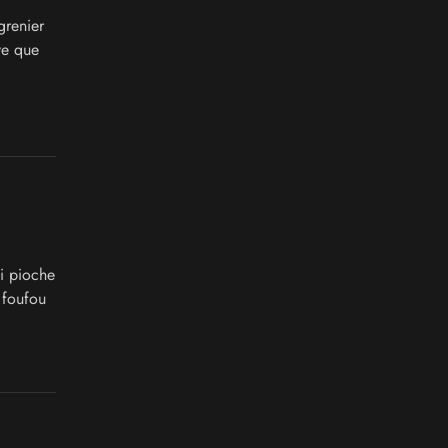
grenier
ve que
.
i pioche
 foufou