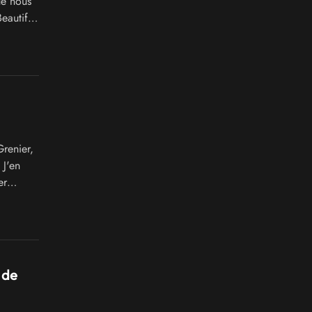
ue nous
eautiful
Grenier,
 J'en
er
 de