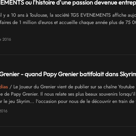
MENTS ou l'histoire d'une passion devenue entrep
l y a 10 ans à Toulouse, la société TGS EVENEMENTS affiche aujo
affaires de 1 million d’euros et accueille chaque année plus de 75 
e 2016
Grenier - quand Papy Grenier batifolait dans Skyri
dias
/ Le Joueur du Grenier vient de publier sur sa chaîne Youtube
 de Papy Grenier. Il nous relate ses plus beaux souvenirs lorsqu'il 
 le jeu Skyrim... l'occasion pour nous de le découvrir en train de 
es dans les provinces de Bordeciel !
2016