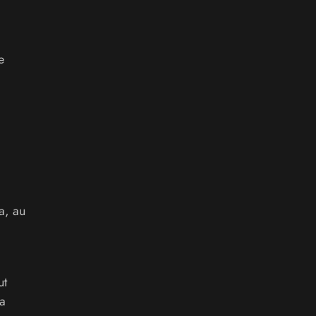
e
a, au
ut
a