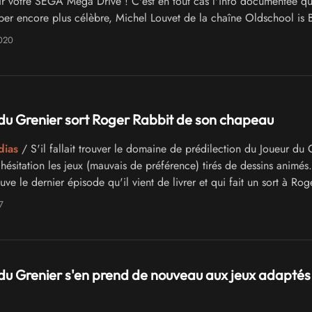
ir votre SEGA Mega Drive ! C'est en tout cas l'info documentée q
uber encore plus célèbre, Michel Louvet de la chaîne Oldschool is B
2020
du Grenier sort Roger Rabbit de son chapeau
dias
/ S'il fallait trouver le domaine de prédilection du Joueur du 
 hésitation les jeux (mauvais de préférence) tirés de dessins animés.
ve le dernier épisode qu'il vient de livrer et qui fait un sort à Rog
S.
7
du Grenier s'en prend de nouveau aux jeux adaptés