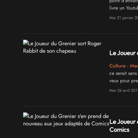
point d'envah
livre un Yout
!
Mar 21 janvier 
Le Joueur 
Culture - Me
ce serait sans
veux pour preu
Rabbit sur NE
Mer 26 avril 201
Le Joueur 
Comics