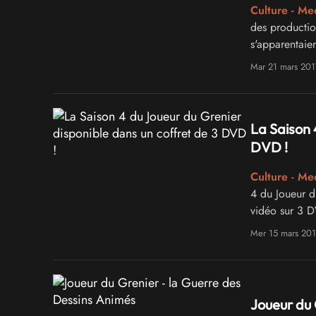
Culture - Me
des production
s'apparentaien
laquelle le J
Mar 21 mars 201
cochon pour n
La Saison 
DVD !
Culture - Me
4 du Joueur d
vidéo sur 3 D
épisodes tota
Mer 15 mars 20
Joueur du 