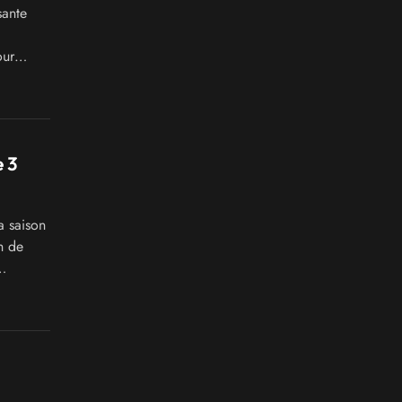
sante
our
 auge à
e 3
a saison
h de