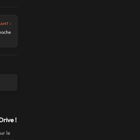
VANT ›
 moche
rive !
ur le