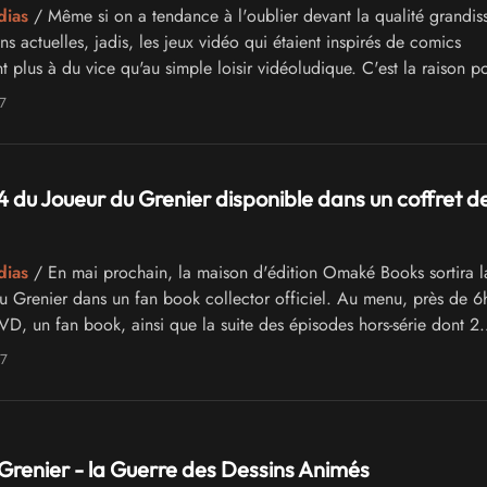
dias
/ Même si on a tendance à l'oublier devant la qualité grandis
s actuelles, jadis, les jeux vidéo qui étaient inspirés de comics
t plus à du vice qu'au simple loisir vidéoludique. C'est la raison p
oueur du Grenier pioche aujourd'hui de nouveau dans cette grande
7
ous sortir quelques pépites...
4 du Joueur du Grenier disponible dans un coffret d
dias
/ En mai prochain, la maison d'édition Omaké Books sortira l
u Grenier dans un fan book collector officiel. Au menu, près de 6
VD, un fan book, ainsi que la suite des épisodes hors-série dont 2
lement inédits et de nombreux bonus !
17
Grenier - la Guerre des Dessins Animés