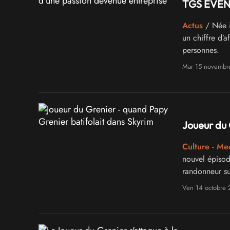
TGS EVENE
Actus
/ Née i
un chiffre d’
personnes.
Mar 15 novembr
Joueur du 
Culture - Me
nouvel épisode
randonneur sur
Poneys sauvag
Ven 14 octobre 