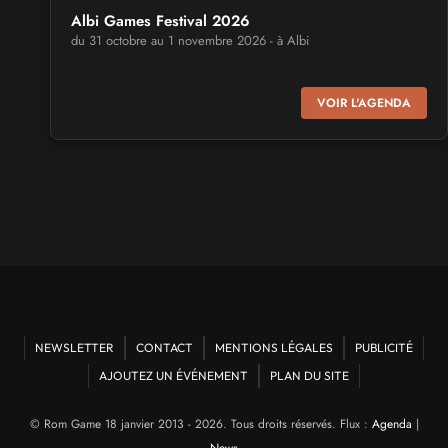
Albi Games Festival 2026
du 31 octobre au 1 novembre 2026 - à Albi
SALONS & CONVENTIONS GEEKS
VOIR L'AGENDA
Virtual Calais - salon du jeu vidéo et des loisirs
numériques 2026
les 3 et 4 octobre 2026 - à Calais
SALONS & CONVENTIONS GEEKS
Trolls et Légendes 2027
du 26 au 28 mars 2027 - à Mons
CULTURE JAPONAISE ET OTAKU
Mang'Azur 2027
NEWSLETTER
CONTACT
MENTIONS LÉGALES
PUBLICITÉ
les 24 et 25 avril 2027 - à Toulon
AJOUTEZ UN ÉVÉNEMENT
PLAN DU SITE
SALONS & CONVENTIONS GEEKS
© Rom Game 18 janvier 2013 - 2026. Tous droits réservés. Flux :
Agenda
|
Play Azur Festival 2027