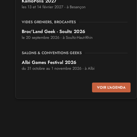
KamoPolis 2027
les 13 et 14 février 2027 - à Besançon
VIDES GRENIERS, BROCANTES
Broc'Land Geek - Soultz 2026
le 20 septembre 2026 - à Soultz-Haut-Rhin
SALONS & CONVENTIONS GEEKS
Albi Games Festival 2026
du 31 octobre au 1 novembre 2026 - à Albi
SALONS & CONVENTIONS GEEKS
VOIR L'AGENDA
Virtual Calais - salon du jeu vidéo et des loisirs
numériques 2026
les 3 et 4 octobre 2026 - à Calais
SALONS & CONVENTIONS GEEKS
Trolls et Légendes 2027
du 26 au 28 mars 2027 - à Mons