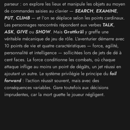
parseur : on explore les lieux et manipule les objets au moyen
de commandes saisies au clavier —
SEARCH
,
EXAMINE
,
PUT
,
CLIMB
— et l'on se déplace selon les points cardinaux.
Les personnages rencontrés répondent aux verbes
TALK
,
ASK
,
GIVE
ou
SHOW
. Mais
Grottkräl
y greffe une
véritable mécanique de jeu de rôle. L'aventurier démarre avec
10 points de vie et quatre caractéristiques — force, agilité,
personnalité et intelligence — sollicitées lors de jets de dé à
cent faces. La force conditionne les combats, où chaque
attaque inflige au moins un point de dégâts, un jet réussi en
ajoutant un autre. Le système privilégie le principe du
fail
forward
: l'action réussit souvent, mais avec des
conséquences variables. Gare toutefois aux décisions
imprudentes, car la mort guette le joueur négligent.