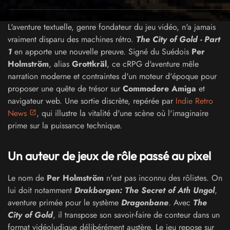
L'aventure textuelle, genre fondateur du jeu vidéo, n'a jamais
vraiment disparu des machines rétro.
The City of Gold - Part
1
en apporte une nouvelle preuve. Signé du Suédois
Per
Holmström
, alias
Grottkräl
, ce cRPG d'aventure mêle
narration moderne et contraintes d'un moteur d'époque pour
proposer une quête de trésor sur
Commodore Amiga
et
navigateur web. Une sortie discrète, repérée par
Indie Retro
News
, qui illustre la vitalité d'une scène où l'imaginaire
prime sur la puissance technique.
Un auteur de jeux de rôle passé au pixel
Le nom de
Per Holmström
n'est pas inconnu des rôlistes. On
lui doit notamment
Drakborgen: The Secret of Ath Ungol
,
aventure primée pour le système
Dragonbane
. Avec
The
City of Gold
, il transpose son savoir-faire de conteur dans un
format vidéoludique délibérément austère. Le jeu repose sur