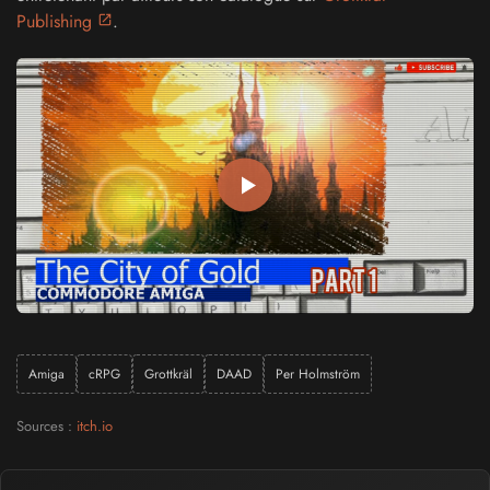
Publishing
.
Amiga
cRPG
Grottkräl
DAAD
Per Holmström
Sources :
itch.io