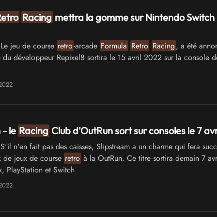
etro
Racing
mettra la gomme sur Nintendo Switch l
Le jeu de course
retro
-arcade
Formula
Retro
Racing
, a été anno
u du développeur Repixel8 sortira le 15 avril 2022 sur la console d
 2022
 - le
Racing
Club d'OutRun sort sur consoles le 7 avr
S'il n'en fait pas des caisses, Slipstream a un charme qui fera su
x de jeux de course
retro
à la OutRun. Ce titre sortira demain 7 avri
, PlayStation et Switch
 2022