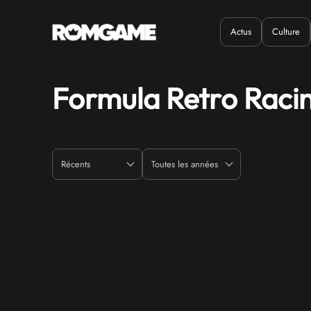
Actus
Culture
Quand ?
Où ?
Formula Retro Raci