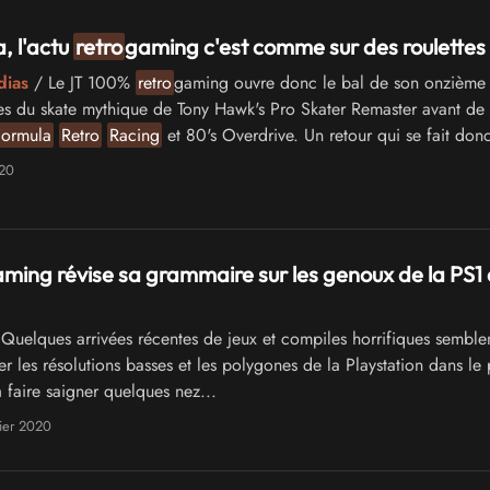
, l'actu
retro
gaming c'est comme sur des roulettes 
dias
/ Le JT 100%
retro
gaming ouvre donc le bal de son onzième
ttes du skate mythique de Tony Hawk's Pro Skater Remaster avant de
Formula
Retro
Racing
et 80's Overdrive. Un retour qui se fait donc
roues …
020
ming révise sa grammaire sur les genoux de la PS1 e
Quelques arrivées récentes de jeux et compiles horrifiques semble
r les résolutions basses et les polygones de la Playstation dans le
à faire saigner quelques nez...
ier 2020