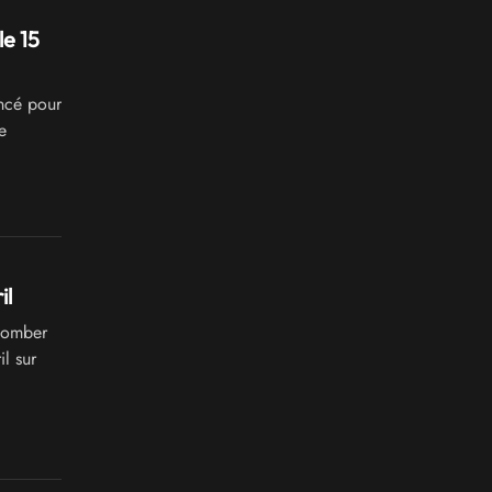
e 15
ncé pour
e
il
ccomber
l sur