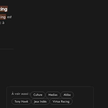
ing
ing
est
c à
À voir aussi :
Culture
Medias
Akiba
Tony Hawk
Jeux Indés
Virtua Racing