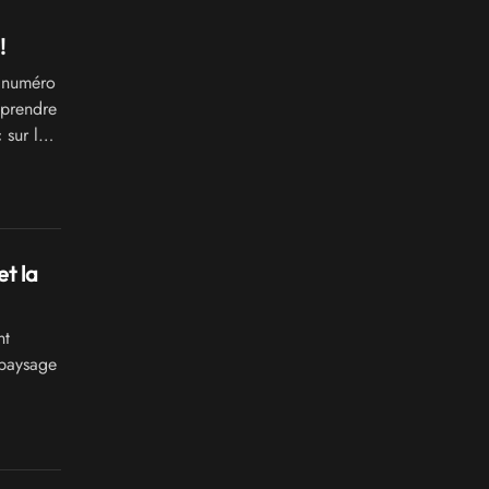
!
 numéro
 prendre
 sur les
t la
nt
 paysage