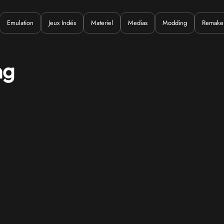
Emulation
Jeux Indés
Materiel
Medias
Modding
Remake
Quoi ?
ng