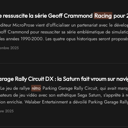
e ressuscite la série Geoff Crammond
Racing
pour 
diteur MicroProse vient d'officialiser un partenariat avec le dével
off Crammond pour ressusciter sa série emblématique de simulati
es années 1990-2000. Les quatre opus historiques seront proposés
6 sous une nouvelle dénomination : Geoff Crammond
Racing
(GC
cembre 2025
rage Rally Circuit DX : la Saturn fait vroum sur nav
Le jeu de rallye
rétro
Parking Garage Rally Circuit, qui avait marq
mateurs de jeu vidéo avec son esthétique Sega Saturn, s'apprête à r
ion enrichie. Walaber Entertainment a dévoilé Parking Garage Rally
on qui double le contenu du titre original sorti en 2024 sur PC.
bre 2025