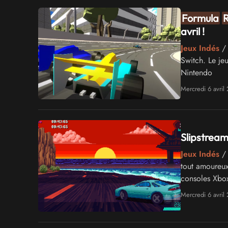
Formula
R
avril !
Jeux Indés
/ 
Switch. Le je
Nintendo
Mercredi 6 avril
Slipstream
Jeux Indés
/ 
tout amoureu
consoles Xbox
Mercredi 6 avril