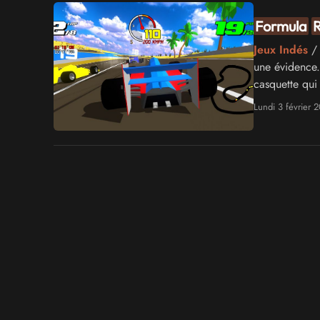
Formula
R
Jeux Indés
/ 
une évidence.
casquette qui
Lundi 3 février 