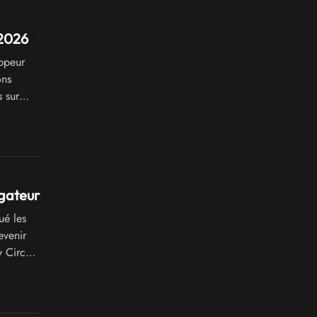
2026
oppeur
ons
 sur
R).
igateur
ué les
evenir
 Circuit