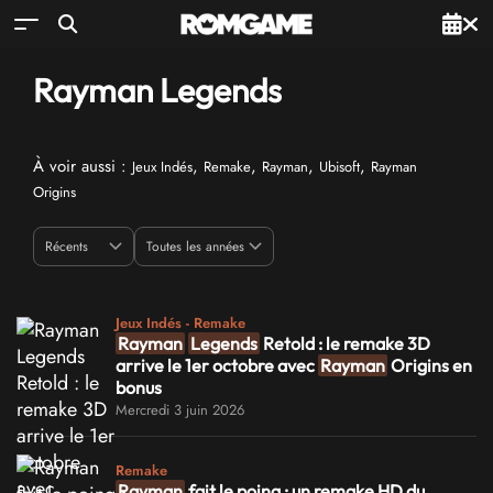
Rayman Legends
À voir aussi :
,
,
,
,
Jeux Indés
Remake
Rayman
Ubisoft
Rayman
Origins
Jeux Indés - Remake
Rayman
Legends
Retold : le remake 3D
arrive le 1er octobre avec
Rayman
Origins en
bonus
Mercredi 3 juin 2026
Remake
Rayman
fait le poing : un remake HD du