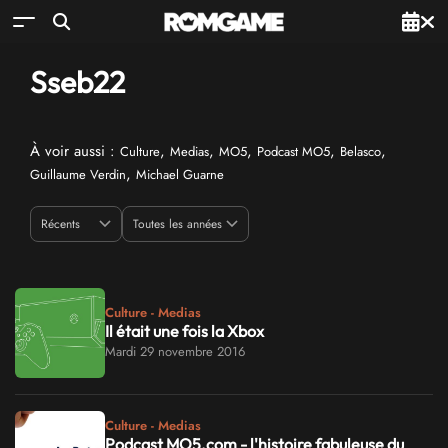
Sseb22
À voir aussi :
,
,
,
,
,
Culture
Medias
MO5
Podcast MO5
Belasco
,
Guillaume Verdin
Michael Guarne
Culture - Medias
Il était une fois la Xbox
Mardi 29 novembre 2016
Culture - Medias
Podcast MO5.com - l'histoire fabuleuse du