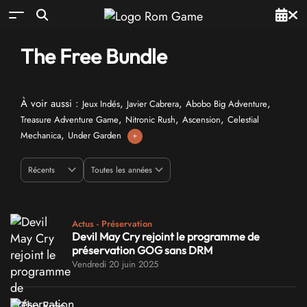
The Free Bundle
À voir aussi :
,
,
,
Jeux Indés
Javier Cabrera
Abobo Big Adventure
,
,
,
Treasure Adventure Game
Nitronic Rush
Ascension
Celestial
,
Mechanica
Under Garden
+
Actus - Préservation
Devil May Cry rejoint le programme de
préservation GOG sans DRM
Vendredi 20 juin 2025