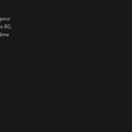
 pour
es 80,
 même