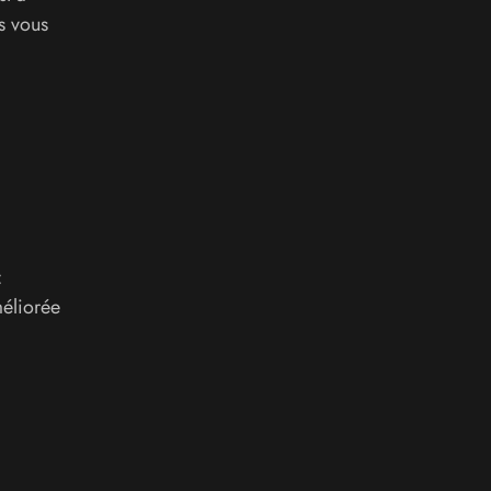
s vous
:
éliorée