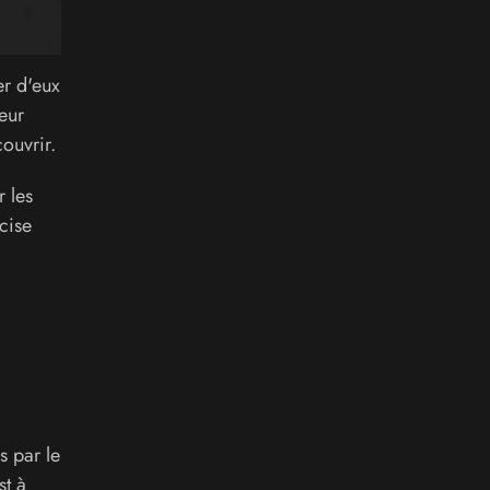
er d'eux
eur
couvrir.
 les
cise
s par le
st à