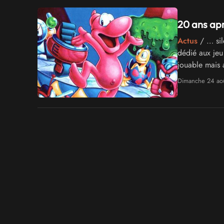
20 ans apr
Actus
/ … sil
dédié aux jeu 
jouable mais 
version …
Dimanche 24 ao