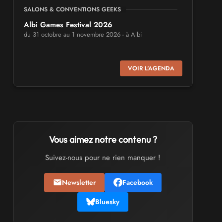
SALONS & CONVENTIONS GEEKS
Albi Games Festival 2026
du 31 octobre au 1 novembre 2026 - à Albi
SALONS & CONVENTIONS GEEKS
VOIR L'AGENDA
Virtual Calais - salon du jeu vidéo et des
loisirs numériques 2026
les 3 et 4 octobre 2026 - à Calais
SALONS & CONVENTIONS GEEKS
Trolls et Légendes 2027
Vous aimez notre contenu ?
du 26 au 28 mars 2027 - à Mons
Suivez-nous pour ne rien manquer !
CULTURE JAPONAISE ET OTAKU
Newsletter
Facebook
Mang'Azur 2027
les 24 et 25 avril 2027 - à Toulon
Bluesky