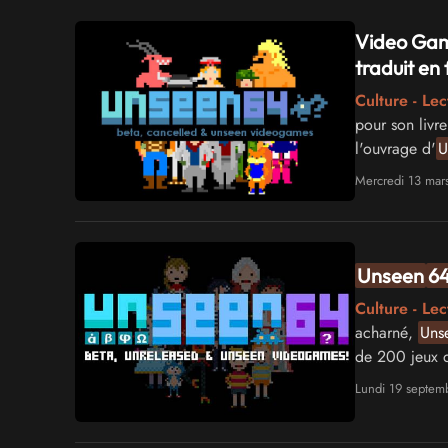
Video Game
traduit en 
Culture - Lec
pour son livre
l'ouvrage d'
U
jeux qui ont f
Mercredi 13 mar
n'aurons peut-
Unseen
6
Culture - Lec
acharné,
Uns
de 200 jeux d
limbes sans c
Lundi 19 septem
mémoire.