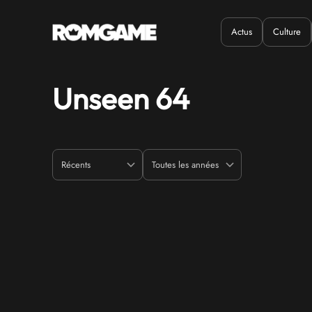
Actus
Culture
Quand ?
Où ?
Unseen 64