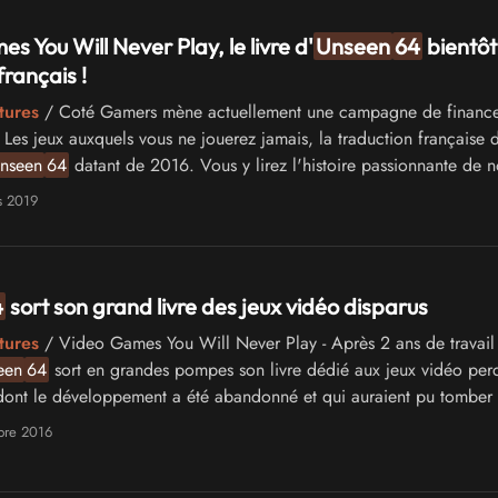
s You Will Never Play, le livre d'
Unseen
64
bientôt
français !
tures
/ Coté Gamers mène actuellement une campagne de financ
 Les jeux auxquels vous ne jouerez jamais, la traduction française 
nseen
64
datant de 2016. Vous y lirez l'histoire passionnante de
ailli exister et qui furent annulés. Des titres auxquels nous n'avons e
s 2019
être jamais accès.
4
sort son grand livre des jeux vidéo disparus
tures
/ Video Games You Will Never Play - Après 2 ans de travail
een
64
sort en grandes pompes son livre dédié aux jeux vidéo perd
ont le développement a été abandonné et qui auraient pu tomber 
e site de passionnés qui oeuvre depuis 8 ans maintenant pour leur
bre 2016