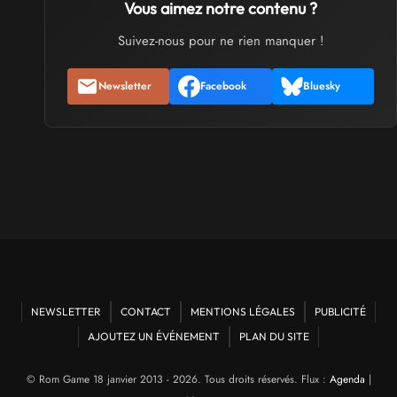
Vous aimez notre contenu ?
Art To Play
Samedi 14
et
Dimanche 15 novembre 2026
- à Nantes
Suivez-nous pour ne rien manquer !
VIDES GRENIERS, BROCANTES
Newsletter
Facebook
Bluesky
Broc'Land Geek Reims
du
Dimanche 27
au
Dimanche 27 septembre 2026
- à
Reims
CULTURE JAPONAISE ET OTAKU
MangAnime
du
Dimanche 8
au
Dimanche 8 novembre 2026
- à
Morcenx
SALONS & CONVENTIONS GEEKS
NEWSLETTER
CONTACT
MENTIONS LÉGALES
PUBLICITÉ
Arcadia GeekFest
Samedi 17
et
Dimanche 18 octobre 2026
- à Arques
AJOUTEZ UN ÉVÉNEMENT
PLAN DU SITE
© Rom Game 18 janvier 2013 - 2026. Tous droits réservés. Flux :
Agenda
|
SALONS & CONVENTIONS GEEKS