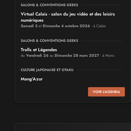
SALONS & CONVENTIONS GEEKS
Virtual Calais - salon du jeu vidéo et des loisirs
numériques
Samedi 3
et
Dimanche 4 octobre 2026
- à Calais
SALONS & CONVENTIONS GEEKS
Trolls et Légendes
du
Vendredi 26
au
Dimanche 28 mars 2027
- à Mons
CULTURE JAPONAISE ET OTAKU
Mang'Azur
Samedi 24
et
Dimanche 25 avril 2027
- à Toulon
VOIR L'AGENDA
SALONS & CONVENTIONS GEEKS
Play Azur Festival
Samedi 17
et
Dimanche 18 avril 2027
- à Nice
SALONS & CONVENTIONS GEEKS