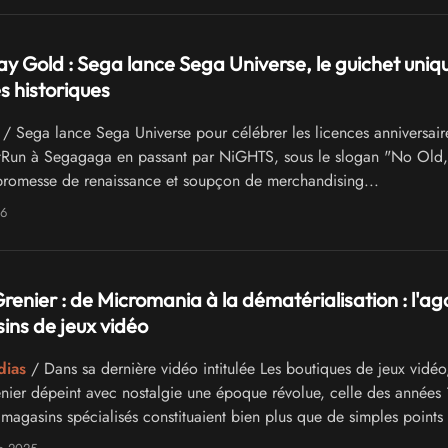
ay Gold : Sega lance Sega Universe, le guichet uniq
s historiques
/ Sega lance Sega Universe pour célébrer les licences anniversair
Run à Segagaga en passant par NiGHTS, sous le slogan "No Old,
promesse de renaissance et soupçon de merchandising...
26
renier : de Micromania à la dématérialisation : l'ag
ns de jeux vidéo
dias
/ Dans sa dernière vidéo intitulée Les boutiques de jeux vidéo,
nier dépeint avec nostalgie une époque révolue, celle des années
magasins spécialisés constituaient bien plus que de simples points
eignes représentaient de véritables lieux de socialisation pour tou