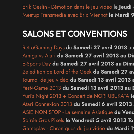
Erik Geslin - L’émotion dans le jeu vidéo
le
Jeudi
Meetup Transmedia avec Éric Viennot
le
Mardi 9
SALONS ET CONVENTIONS
RetroGaming Days
du
Samedi 27 avril 2013
a
Amiga vs Atari
du
Samedi 27 avril 2013
au
Di
E-Sports Day
du
Samedi 27 avril 2013
au
Dima
2e édition de Lord of the Geek
du
Samedi 27 av
Tournoi de jeu vidéo
du
Samedi 13 avril 2013
Fest4Game 2013
du
Samedi 13 avril 2013
au
Yuri’s Night 2013 + Concert de NORI UBUKATA
l
Atari Connexion 2013
du
Samedi 6 avril 2013
ASIE NON STOP - La semaine Asiatique
du
Vend
Soirée Gros Pixels
le
Vendredi 5 avril 2013
To
Gameplay - Chroniques du jeu vidéo
du
Mardi 1