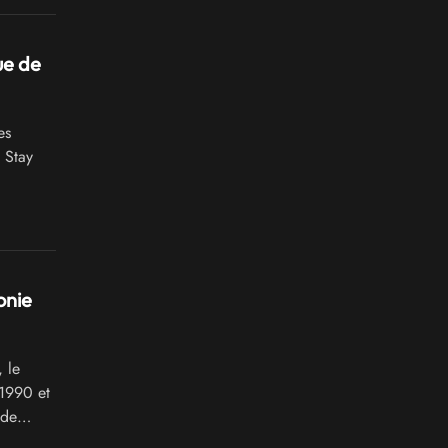
ue de
es
 Stay
onie
 le
 1990 et
 de
te une