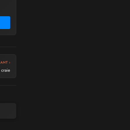
VANT ›
 craie