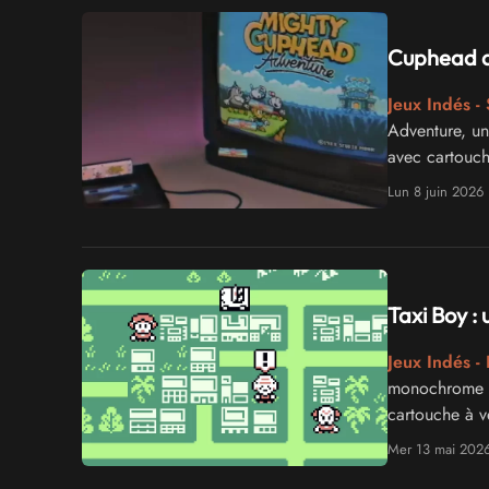
Cuphead dé
Jeux Indés -
Adventure, un
avec cartouch
Lun 8 juin 2026
Taxi Boy 
Jeux Indés 
monochrome de
cartouche à ve
Mer 13 mai 202