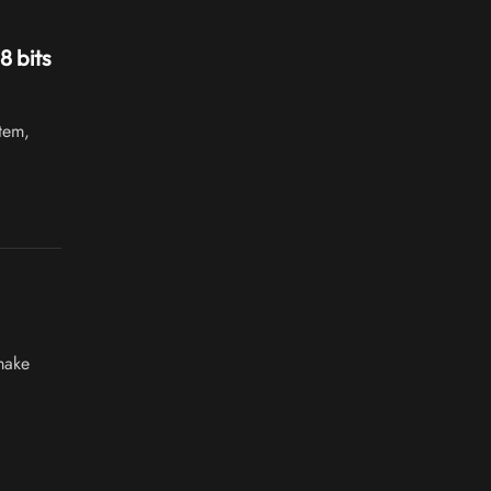
 bits
tem,
make