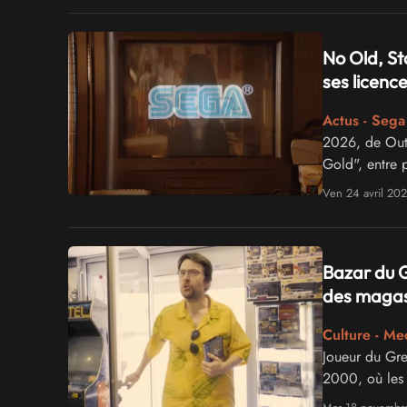
No Old, St
ses licence
Actus - Sega
2026, de Out
Gold", entre 
Ven 24 avril 20
Bazar du G
des magasi
Culture - Me
Joueur du Gre
2000, où les 
vente. Ces ens